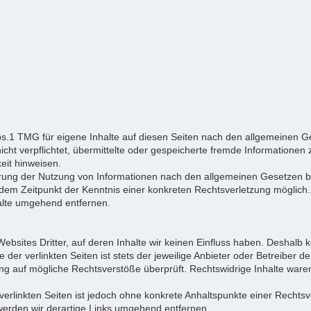
bs.1 TMG für eigene Inhalte auf diesen Seiten nach den allgemeinen Ge
nicht verpflichtet, übermittelte oder gespeicherte fremde Informatio
keit hinweisen.
rrung der Nutzung von Informationen nach den allgemeinen Gesetzen bl
b dem Zeitpunkt der Kenntnis einer konkreten Rechtsverletzung mögli
alte umgehend entfernen.
ebsites Dritter, auf deren Inhalte wir keinen Einfluss haben. Deshalb 
er verlinkten Seiten ist stets der jeweilige Anbieter oder Betreiber der
ng auf mögliche Rechtsverstöße überprüft. Rechtswidrige Inhalte waren
 verlinkten Seiten ist jedoch ohne konkrete Anhaltspunkte einer Rechtsv
erden wir derartige Links umgehend entfernen.