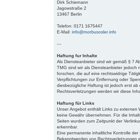
Dirk Schiemann
Jagowstraße 2
13467 Berlin
Telefon: 0171 1675447
E-Mail:
info@morbusosler.info
---
Haftung fur Inhalte
Als Diensteanbieter sind wir gemäß § 7 A
TMG sind wir als Diensteanbieter jedoch 
forschen, die auf eine rechtswidrige Tätig
Verpflichtungen zur Entfernung oder Spe
diesbezügliche Haftung ist jedoch erst a
Rechtsverletzungen werden wir diese Inh
Haftung für Links
Unser Angebot enthält Links zu externen W
keine Gewähr übernehmen. Für die Inhalte d
Seiten wurden zum Zeitpunkt der Verlinku
erkennbar.
Eine permanente inhaltliche Kontrolle der
Bekanntwerden von Rechtsverletzungen w