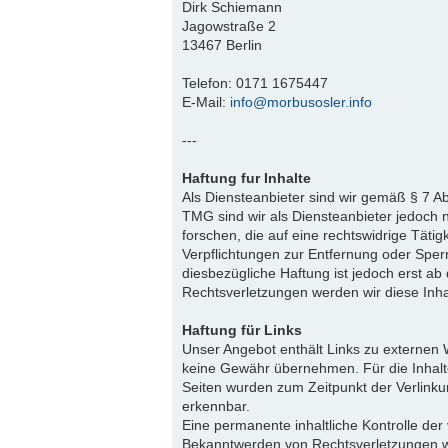
Dirk Schiemann
Jagowstraße 2
13467 Berlin
Telefon: 0171 1675447
E-Mail:
info@morbusosler.info
---
Haftung fur Inhalte
Als Diensteanbieter sind wir gemäß § 7 A
TMG sind wir als Diensteanbieter jedoch 
forschen, die auf eine rechtswidrige Tätig
Verpflichtungen zur Entfernung oder Spe
diesbezügliche Haftung ist jedoch erst a
Rechtsverletzungen werden wir diese Inh
Haftung für Links
Unser Angebot enthält Links zu externen W
keine Gewähr übernehmen. Für die Inhalte d
Seiten wurden zum Zeitpunkt der Verlinku
erkennbar.
Eine permanente inhaltliche Kontrolle der
Bekanntwerden von Rechtsverletzungen w