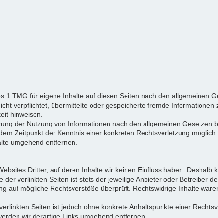
bs.1 TMG für eigene Inhalte auf diesen Seiten nach den allgemeinen Ge
nicht verpflichtet, übermittelte oder gespeicherte fremde Informatio
keit hinweisen.
rrung der Nutzung von Informationen nach den allgemeinen Gesetzen bl
b dem Zeitpunkt der Kenntnis einer konkreten Rechtsverletzung mögli
alte umgehend entfernen.
ebsites Dritter, auf deren Inhalte wir keinen Einfluss haben. Deshalb 
er verlinkten Seiten ist stets der jeweilige Anbieter oder Betreiber der
ng auf mögliche Rechtsverstöße überprüft. Rechtswidrige Inhalte waren
 verlinkten Seiten ist jedoch ohne konkrete Anhaltspunkte einer Rechtsv
erden wir derartige Links umgehend entfernen.