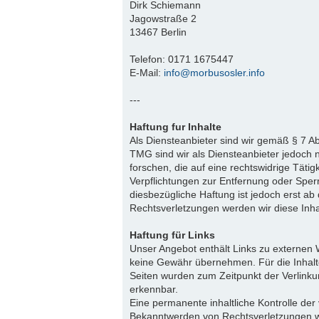
Dirk Schiemann
Jagowstraße 2
13467 Berlin
Telefon: 0171 1675447
E-Mail:
info@morbusosler.info
---
Haftung fur Inhalte
Als Diensteanbieter sind wir gemäß § 7 A
TMG sind wir als Diensteanbieter jedoch 
forschen, die auf eine rechtswidrige Tätig
Verpflichtungen zur Entfernung oder Spe
diesbezügliche Haftung ist jedoch erst a
Rechtsverletzungen werden wir diese Inh
Haftung für Links
Unser Angebot enthält Links zu externen W
keine Gewähr übernehmen. Für die Inhalte d
Seiten wurden zum Zeitpunkt der Verlinku
erkennbar.
Eine permanente inhaltliche Kontrolle der
Bekanntwerden von Rechtsverletzungen w