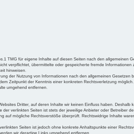
bs.1 TMG für eigene Inhalte auf diesen Seiten nach den allgemeinen Ge
nicht verpflichtet, übermittelte oder gespeicherte fremde Informatio
keit hinweisen.
rrung der Nutzung von Informationen nach den allgemeinen Gesetzen bl
b dem Zeitpunkt der Kenntnis einer konkreten Rechtsverletzung mögli
alte umgehend entfernen.
ebsites Dritter, auf deren Inhalte wir keinen Einfluss haben. Deshalb 
er verlinkten Seiten ist stets der jeweilige Anbieter oder Betreiber der
ng auf mögliche Rechtsverstöße überprüft. Rechtswidrige Inhalte waren
 verlinkten Seiten ist jedoch ohne konkrete Anhaltspunkte einer Rechtsv
erden wir derartige Links umgehend entfernen.