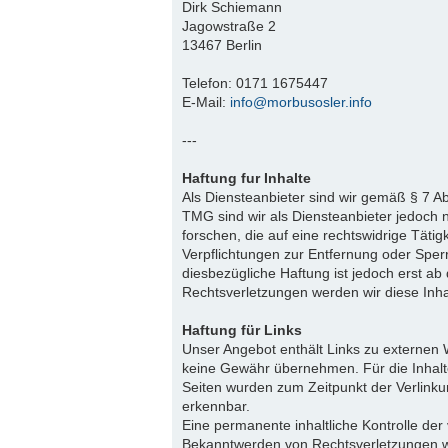
Dirk Schiemann
Jagowstraße 2
13467 Berlin
Telefon: 0171 1675447
E-Mail:
info@morbusosler.info
---
Haftung fur Inhalte
Als Diensteanbieter sind wir gemäß § 7 A
TMG sind wir als Diensteanbieter jedoch 
forschen, die auf eine rechtswidrige Tätig
Verpflichtungen zur Entfernung oder Spe
diesbezügliche Haftung ist jedoch erst a
Rechtsverletzungen werden wir diese Inh
Haftung für Links
Unser Angebot enthält Links zu externen W
keine Gewähr übernehmen. Für die Inhalte d
Seiten wurden zum Zeitpunkt der Verlinku
erkennbar.
Eine permanente inhaltliche Kontrolle der
Bekanntwerden von Rechtsverletzungen w