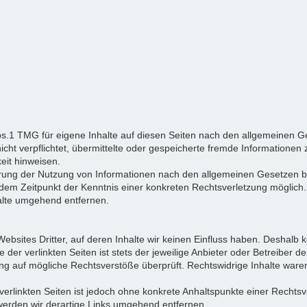
bs.1 TMG für eigene Inhalte auf diesen Seiten nach den allgemeinen Ge
nicht verpflichtet, übermittelte oder gespeicherte fremde Informatio
keit hinweisen.
rrung der Nutzung von Informationen nach den allgemeinen Gesetzen bl
b dem Zeitpunkt der Kenntnis einer konkreten Rechtsverletzung mögli
alte umgehend entfernen.
ebsites Dritter, auf deren Inhalte wir keinen Einfluss haben. Deshalb 
er verlinkten Seiten ist stets der jeweilige Anbieter oder Betreiber der
ng auf mögliche Rechtsverstöße überprüft. Rechtswidrige Inhalte waren
 verlinkten Seiten ist jedoch ohne konkrete Anhaltspunkte einer Rechtsv
erden wir derartige Links umgehend entfernen.