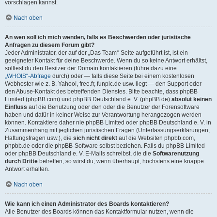
vorschlagen kannst.
Nach oben
An wen soll ich mich wenden, falls es Beschwerden oder juristische
Anfragen zu diesem Forum gibt?
Jeder Administrator, der auf der „Das Team“-Seite aufgeführt ist, ist ein
geeigneter Kontakt für deine Beschwerde. Wenn du so keine Antwort erhältst,
solltest du den Besitzer der Domain kontaktieren (führe dazu eine
„WHOIS“-Abfrage
durch) oder — falls diese Seite bei einem kostenlosen
Webhoster wie z. B. Yahoo!, free.fr, funpic.de usw. liegt — den Support oder
den Abuse-Kontakt des betreffenden Dienstes. Bitte beachte, dass phpBB
Limited (phpBB.com) und phpBB Deutschland e. V. (phpBB.de)
absolut keinen
Einfluss
auf die Benutzung oder den oder die Benutzer der Forensoftware
haben und dafür in keiner Weise zur Verantwortung herangezogen werden
können. Kontaktiere daher nie phpBB Limited oder phpBB Deutschland e. V. in
Zusammenhang mit jeglichen juristischen Fragen (Unterlassungserklärungen,
Haftungsfragen usw.), die
sich nicht direkt
auf die Websiten phpbb.com,
phpbb.de oder die phpBB-Software selbst beziehen. Falls du phpBB Limited
oder phpBB Deutschland e. V. E-Mails schreibst, die die
Softwarenutzung
durch Dritte
betreffen, so wirst du, wenn überhaupt, höchstens eine knappe
Antwort erhalten.
Nach oben
Wie kann ich einen Administrator des Boards kontaktieren?
Alle Benutzer des Boards können das Kontaktformular nutzen, wenn die