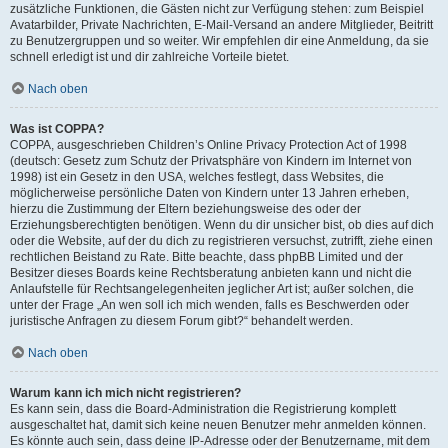
zusätzliche Funktionen, die Gästen nicht zur Verfügung stehen: zum Beispiel
Avatarbilder, Private Nachrichten, E-Mail-Versand an andere Mitglieder, Beitritt
zu Benutzergruppen und so weiter. Wir empfehlen dir eine Anmeldung, da sie
schnell erledigt ist und dir zahlreiche Vorteile bietet.
Nach oben
Was ist COPPA?
COPPA, ausgeschrieben Children’s Online Privacy Protection Act of 1998
(deutsch: Gesetz zum Schutz der Privatsphäre von Kindern im Internet von
1998) ist ein Gesetz in den USA, welches festlegt, dass Websites, die
möglicherweise persönliche Daten von Kindern unter 13 Jahren erheben,
hierzu die Zustimmung der Eltern beziehungsweise des oder der
Erziehungsberechtigten benötigen. Wenn du dir unsicher bist, ob dies auf dich
oder die Website, auf der du dich zu registrieren versuchst, zutrifft, ziehe einen
rechtlichen Beistand zu Rate. Bitte beachte, dass phpBB Limited und der
Besitzer dieses Boards keine Rechtsberatung anbieten kann und nicht die
Anlaufstelle für Rechtsangelegenheiten jeglicher Art ist; außer solchen, die
unter der Frage „An wen soll ich mich wenden, falls es Beschwerden oder
juristische Anfragen zu diesem Forum gibt?“ behandelt werden.
Nach oben
Warum kann ich mich nicht registrieren?
Es kann sein, dass die Board-Administration die Registrierung komplett
ausgeschaltet hat, damit sich keine neuen Benutzer mehr anmelden können.
Es könnte auch sein, dass deine IP-Adresse oder der Benutzername, mit dem