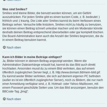
Was sind Smilies?
Smilies sind kleine Bilder, die benutzt werden können, um ein Gefühl
auszudrücken. Für jeden Smilie gibt es einen kurzen Code, z. B. bedeutet :)
fröhlich und :( traurig. Die Liste aller Smilies kannst du beim Verfassen eines
Beitrags sehen. Versuche bitte trotzdem, Smilies nicht zu häufig zu benutzen,
sie können einen Beitrag schnell unlesbar machen und ein Moderator könnte
deshalb deinen Beitrag entsprechend überarbeiten oder gar komplett löschen.
Die Board-Administration kann auch die Anzahl der Smilies begrenzen, die du
in einem Beitrag benutzen kannst.
Nach oben
Kann ich Bilder in meine Beiträge einfügen?
Ja, Bilder können in deinem Beitrag angezeigt werden. Wenn die
Administration Dateianhänge erlaubt hat, kannst du das Bild auch direkt
hochladen. Ansonsten musst du zu einem Bild verlinken, das auf einem
öffentlich zugänglichen Server liegt, z. B. http://www.domain.tld/mein-bild.gif.
Du kannst weder Bilder verlinken, die sich auf deinem eigenen PC befinden
(außer es ist ein öffentlich zugänglicher Server), noch zu Bildern, die nur nach
einer Anmeldung verfügbar sind, z. B. Hotmail- oder Yahoo-Mailboxen, mit
einem Passwort geschützte Seiten usw. Um das Bild anzuzeigen, benutze den
BBCode-Tag „[img]“.
Nach oben