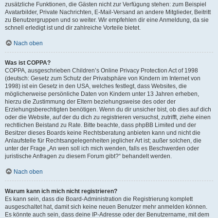
zusätzliche Funktionen, die Gästen nicht zur Verfügung stehen: zum Beispiel
Avatarbilder, Private Nachrichten, E-Mail-Versand an andere Mitglieder, Beitritt
zu Benutzergruppen und so weiter. Wir empfehlen dir eine Anmeldung, da sie
schnell erledigt ist und dir zahlreiche Vorteile bietet.
Nach oben
Was ist COPPA?
COPPA, ausgeschrieben Children’s Online Privacy Protection Act of 1998
(deutsch: Gesetz zum Schutz der Privatsphäre von Kindern im Internet von
1998) ist ein Gesetz in den USA, welches festlegt, dass Websites, die
möglicherweise persönliche Daten von Kindern unter 13 Jahren erheben,
hierzu die Zustimmung der Eltern beziehungsweise des oder der
Erziehungsberechtigten benötigen. Wenn du dir unsicher bist, ob dies auf dich
oder die Website, auf der du dich zu registrieren versuchst, zutrifft, ziehe einen
rechtlichen Beistand zu Rate. Bitte beachte, dass phpBB Limited und der
Besitzer dieses Boards keine Rechtsberatung anbieten kann und nicht die
Anlaufstelle für Rechtsangelegenheiten jeglicher Art ist; außer solchen, die
unter der Frage „An wen soll ich mich wenden, falls es Beschwerden oder
juristische Anfragen zu diesem Forum gibt?“ behandelt werden.
Nach oben
Warum kann ich mich nicht registrieren?
Es kann sein, dass die Board-Administration die Registrierung komplett
ausgeschaltet hat, damit sich keine neuen Benutzer mehr anmelden können.
Es könnte auch sein, dass deine IP-Adresse oder der Benutzername, mit dem