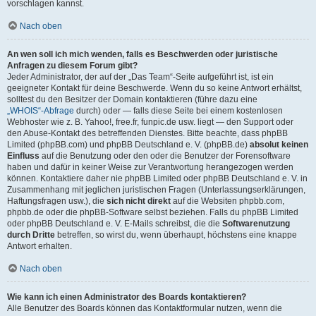
vorschlagen kannst.
Nach oben
An wen soll ich mich wenden, falls es Beschwerden oder juristische
Anfragen zu diesem Forum gibt?
Jeder Administrator, der auf der „Das Team“-Seite aufgeführt ist, ist ein
geeigneter Kontakt für deine Beschwerde. Wenn du so keine Antwort erhältst,
solltest du den Besitzer der Domain kontaktieren (führe dazu eine
„WHOIS“-Abfrage
durch) oder — falls diese Seite bei einem kostenlosen
Webhoster wie z. B. Yahoo!, free.fr, funpic.de usw. liegt — den Support oder
den Abuse-Kontakt des betreffenden Dienstes. Bitte beachte, dass phpBB
Limited (phpBB.com) und phpBB Deutschland e. V. (phpBB.de)
absolut keinen
Einfluss
auf die Benutzung oder den oder die Benutzer der Forensoftware
haben und dafür in keiner Weise zur Verantwortung herangezogen werden
können. Kontaktiere daher nie phpBB Limited oder phpBB Deutschland e. V. in
Zusammenhang mit jeglichen juristischen Fragen (Unterlassungserklärungen,
Haftungsfragen usw.), die
sich nicht direkt
auf die Websiten phpbb.com,
phpbb.de oder die phpBB-Software selbst beziehen. Falls du phpBB Limited
oder phpBB Deutschland e. V. E-Mails schreibst, die die
Softwarenutzung
durch Dritte
betreffen, so wirst du, wenn überhaupt, höchstens eine knappe
Antwort erhalten.
Nach oben
Wie kann ich einen Administrator des Boards kontaktieren?
Alle Benutzer des Boards können das Kontaktformular nutzen, wenn die