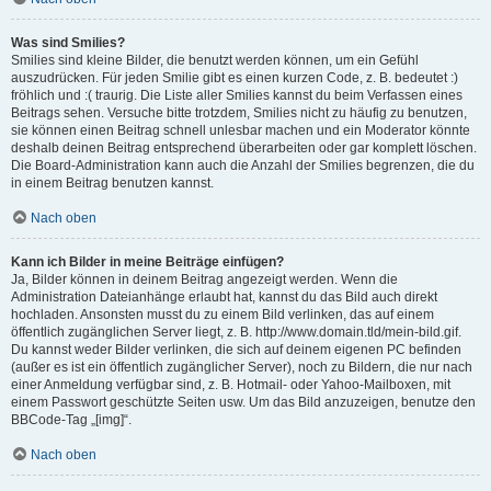
Was sind Smilies?
Smilies sind kleine Bilder, die benutzt werden können, um ein Gefühl
auszudrücken. Für jeden Smilie gibt es einen kurzen Code, z. B. bedeutet :)
fröhlich und :( traurig. Die Liste aller Smilies kannst du beim Verfassen eines
Beitrags sehen. Versuche bitte trotzdem, Smilies nicht zu häufig zu benutzen,
sie können einen Beitrag schnell unlesbar machen und ein Moderator könnte
deshalb deinen Beitrag entsprechend überarbeiten oder gar komplett löschen.
Die Board-Administration kann auch die Anzahl der Smilies begrenzen, die du
in einem Beitrag benutzen kannst.
Nach oben
Kann ich Bilder in meine Beiträge einfügen?
Ja, Bilder können in deinem Beitrag angezeigt werden. Wenn die
Administration Dateianhänge erlaubt hat, kannst du das Bild auch direkt
hochladen. Ansonsten musst du zu einem Bild verlinken, das auf einem
öffentlich zugänglichen Server liegt, z. B. http://www.domain.tld/mein-bild.gif.
Du kannst weder Bilder verlinken, die sich auf deinem eigenen PC befinden
(außer es ist ein öffentlich zugänglicher Server), noch zu Bildern, die nur nach
einer Anmeldung verfügbar sind, z. B. Hotmail- oder Yahoo-Mailboxen, mit
einem Passwort geschützte Seiten usw. Um das Bild anzuzeigen, benutze den
BBCode-Tag „[img]“.
Nach oben