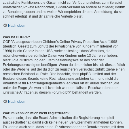
zusätzliche Funktionen, die Gästen nicht zur Verfügung stehen: zum Beispiel
Avatarbilder, Private Nachrichten, E-Mail-Versand an andere Mitglieder, Beitritt
zu Benutzergruppen und so weiter. Wir empfehlen dir eine Anmeldung, da sie
schnell erledigt ist und dir zahlreiche Vorteile bietet.
Nach oben
Was ist COPPA?
COPPA, ausgeschrieben Children’s Online Privacy Protection Act of 1998
(deutsch: Gesetz zum Schutz der Privatsphäre von Kindern im Internet von
1998) ist ein Gesetz in den USA, welches festlegt, dass Websites, die
möglicherweise persönliche Daten von Kindern unter 13 Jahren erheben,
hierzu die Zustimmung der Eltern beziehungsweise des oder der
Erziehungsberechtigten benötigen. Wenn du dir unsicher bist, ob dies auf dich
oder die Website, auf der du dich zu registrieren versuchst, zutrifft, ziehe einen
rechtlichen Beistand zu Rate. Bitte beachte, dass phpBB Limited und der
Besitzer dieses Boards keine Rechtsberatung anbieten kann und nicht die
Anlaufstelle für Rechtsangelegenheiten jeglicher Art ist; außer solchen, die
unter der Frage „An wen soll ich mich wenden, falls es Beschwerden oder
juristische Anfragen zu diesem Forum gibt?“ behandelt werden.
Nach oben
Warum kann ich mich nicht registrieren?
Es kann sein, dass die Board-Administration die Registrierung komplett
ausgeschaltet hat, damit sich keine neuen Benutzer mehr anmelden können.
Es könnte auch sein, dass deine IP-Adresse oder der Benutzername, mit dem