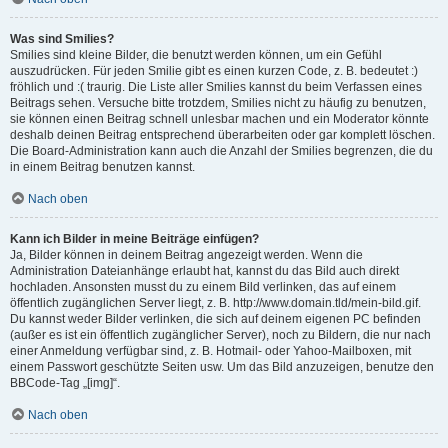
Was sind Smilies?
Smilies sind kleine Bilder, die benutzt werden können, um ein Gefühl
auszudrücken. Für jeden Smilie gibt es einen kurzen Code, z. B. bedeutet :)
fröhlich und :( traurig. Die Liste aller Smilies kannst du beim Verfassen eines
Beitrags sehen. Versuche bitte trotzdem, Smilies nicht zu häufig zu benutzen,
sie können einen Beitrag schnell unlesbar machen und ein Moderator könnte
deshalb deinen Beitrag entsprechend überarbeiten oder gar komplett löschen.
Die Board-Administration kann auch die Anzahl der Smilies begrenzen, die du
in einem Beitrag benutzen kannst.
Nach oben
Kann ich Bilder in meine Beiträge einfügen?
Ja, Bilder können in deinem Beitrag angezeigt werden. Wenn die
Administration Dateianhänge erlaubt hat, kannst du das Bild auch direkt
hochladen. Ansonsten musst du zu einem Bild verlinken, das auf einem
öffentlich zugänglichen Server liegt, z. B. http://www.domain.tld/mein-bild.gif.
Du kannst weder Bilder verlinken, die sich auf deinem eigenen PC befinden
(außer es ist ein öffentlich zugänglicher Server), noch zu Bildern, die nur nach
einer Anmeldung verfügbar sind, z. B. Hotmail- oder Yahoo-Mailboxen, mit
einem Passwort geschützte Seiten usw. Um das Bild anzuzeigen, benutze den
BBCode-Tag „[img]“.
Nach oben