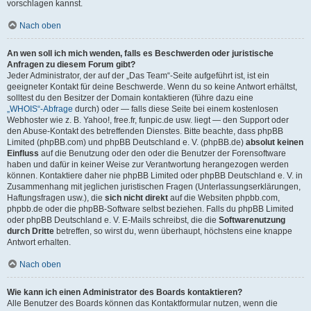
vorschlagen kannst.
Nach oben
An wen soll ich mich wenden, falls es Beschwerden oder juristische
Anfragen zu diesem Forum gibt?
Jeder Administrator, der auf der „Das Team“-Seite aufgeführt ist, ist ein
geeigneter Kontakt für deine Beschwerde. Wenn du so keine Antwort erhältst,
solltest du den Besitzer der Domain kontaktieren (führe dazu eine
„WHOIS“-Abfrage
durch) oder — falls diese Seite bei einem kostenlosen
Webhoster wie z. B. Yahoo!, free.fr, funpic.de usw. liegt — den Support oder
den Abuse-Kontakt des betreffenden Dienstes. Bitte beachte, dass phpBB
Limited (phpBB.com) und phpBB Deutschland e. V. (phpBB.de)
absolut keinen
Einfluss
auf die Benutzung oder den oder die Benutzer der Forensoftware
haben und dafür in keiner Weise zur Verantwortung herangezogen werden
können. Kontaktiere daher nie phpBB Limited oder phpBB Deutschland e. V. in
Zusammenhang mit jeglichen juristischen Fragen (Unterlassungserklärungen,
Haftungsfragen usw.), die
sich nicht direkt
auf die Websiten phpbb.com,
phpbb.de oder die phpBB-Software selbst beziehen. Falls du phpBB Limited
oder phpBB Deutschland e. V. E-Mails schreibst, die die
Softwarenutzung
durch Dritte
betreffen, so wirst du, wenn überhaupt, höchstens eine knappe
Antwort erhalten.
Nach oben
Wie kann ich einen Administrator des Boards kontaktieren?
Alle Benutzer des Boards können das Kontaktformular nutzen, wenn die