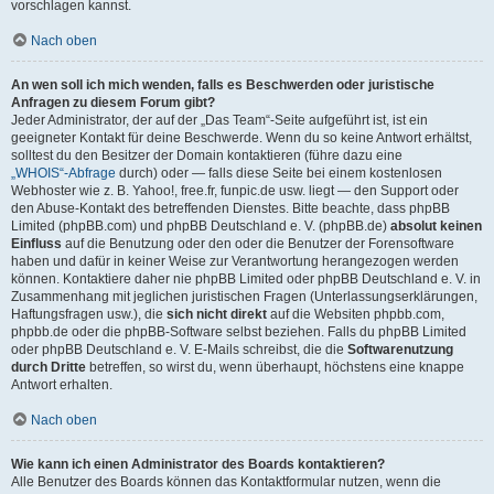
vorschlagen kannst.
Nach oben
An wen soll ich mich wenden, falls es Beschwerden oder juristische
Anfragen zu diesem Forum gibt?
Jeder Administrator, der auf der „Das Team“-Seite aufgeführt ist, ist ein
geeigneter Kontakt für deine Beschwerde. Wenn du so keine Antwort erhältst,
solltest du den Besitzer der Domain kontaktieren (führe dazu eine
„WHOIS“-Abfrage
durch) oder — falls diese Seite bei einem kostenlosen
Webhoster wie z. B. Yahoo!, free.fr, funpic.de usw. liegt — den Support oder
den Abuse-Kontakt des betreffenden Dienstes. Bitte beachte, dass phpBB
Limited (phpBB.com) und phpBB Deutschland e. V. (phpBB.de)
absolut keinen
Einfluss
auf die Benutzung oder den oder die Benutzer der Forensoftware
haben und dafür in keiner Weise zur Verantwortung herangezogen werden
können. Kontaktiere daher nie phpBB Limited oder phpBB Deutschland e. V. in
Zusammenhang mit jeglichen juristischen Fragen (Unterlassungserklärungen,
Haftungsfragen usw.), die
sich nicht direkt
auf die Websiten phpbb.com,
phpbb.de oder die phpBB-Software selbst beziehen. Falls du phpBB Limited
oder phpBB Deutschland e. V. E-Mails schreibst, die die
Softwarenutzung
durch Dritte
betreffen, so wirst du, wenn überhaupt, höchstens eine knappe
Antwort erhalten.
Nach oben
Wie kann ich einen Administrator des Boards kontaktieren?
Alle Benutzer des Boards können das Kontaktformular nutzen, wenn die