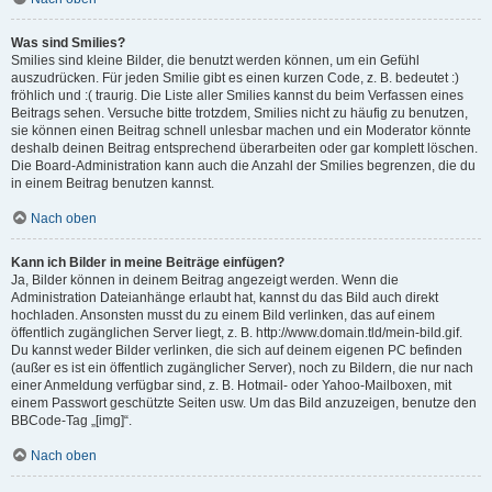
Was sind Smilies?
Smilies sind kleine Bilder, die benutzt werden können, um ein Gefühl
auszudrücken. Für jeden Smilie gibt es einen kurzen Code, z. B. bedeutet :)
fröhlich und :( traurig. Die Liste aller Smilies kannst du beim Verfassen eines
Beitrags sehen. Versuche bitte trotzdem, Smilies nicht zu häufig zu benutzen,
sie können einen Beitrag schnell unlesbar machen und ein Moderator könnte
deshalb deinen Beitrag entsprechend überarbeiten oder gar komplett löschen.
Die Board-Administration kann auch die Anzahl der Smilies begrenzen, die du
in einem Beitrag benutzen kannst.
Nach oben
Kann ich Bilder in meine Beiträge einfügen?
Ja, Bilder können in deinem Beitrag angezeigt werden. Wenn die
Administration Dateianhänge erlaubt hat, kannst du das Bild auch direkt
hochladen. Ansonsten musst du zu einem Bild verlinken, das auf einem
öffentlich zugänglichen Server liegt, z. B. http://www.domain.tld/mein-bild.gif.
Du kannst weder Bilder verlinken, die sich auf deinem eigenen PC befinden
(außer es ist ein öffentlich zugänglicher Server), noch zu Bildern, die nur nach
einer Anmeldung verfügbar sind, z. B. Hotmail- oder Yahoo-Mailboxen, mit
einem Passwort geschützte Seiten usw. Um das Bild anzuzeigen, benutze den
BBCode-Tag „[img]“.
Nach oben