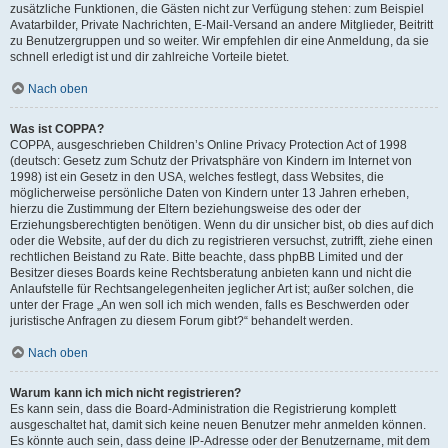
zusätzliche Funktionen, die Gästen nicht zur Verfügung stehen: zum Beispiel
Avatarbilder, Private Nachrichten, E-Mail-Versand an andere Mitglieder, Beitritt
zu Benutzergruppen und so weiter. Wir empfehlen dir eine Anmeldung, da sie
schnell erledigt ist und dir zahlreiche Vorteile bietet.
Nach oben
Was ist COPPA?
COPPA, ausgeschrieben Children’s Online Privacy Protection Act of 1998
(deutsch: Gesetz zum Schutz der Privatsphäre von Kindern im Internet von
1998) ist ein Gesetz in den USA, welches festlegt, dass Websites, die
möglicherweise persönliche Daten von Kindern unter 13 Jahren erheben,
hierzu die Zustimmung der Eltern beziehungsweise des oder der
Erziehungsberechtigten benötigen. Wenn du dir unsicher bist, ob dies auf dich
oder die Website, auf der du dich zu registrieren versuchst, zutrifft, ziehe einen
rechtlichen Beistand zu Rate. Bitte beachte, dass phpBB Limited und der
Besitzer dieses Boards keine Rechtsberatung anbieten kann und nicht die
Anlaufstelle für Rechtsangelegenheiten jeglicher Art ist; außer solchen, die
unter der Frage „An wen soll ich mich wenden, falls es Beschwerden oder
juristische Anfragen zu diesem Forum gibt?“ behandelt werden.
Nach oben
Warum kann ich mich nicht registrieren?
Es kann sein, dass die Board-Administration die Registrierung komplett
ausgeschaltet hat, damit sich keine neuen Benutzer mehr anmelden können.
Es könnte auch sein, dass deine IP-Adresse oder der Benutzername, mit dem