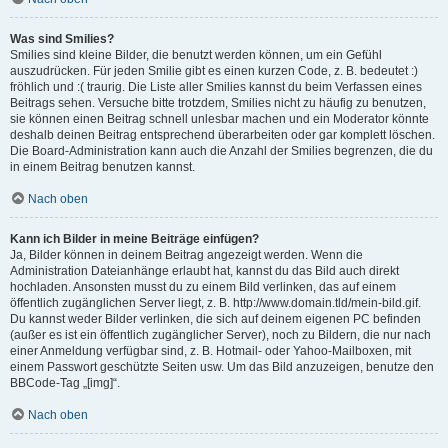
Was sind Smilies?
Smilies sind kleine Bilder, die benutzt werden können, um ein Gefühl
auszudrücken. Für jeden Smilie gibt es einen kurzen Code, z. B. bedeutet :)
fröhlich und :( traurig. Die Liste aller Smilies kannst du beim Verfassen eines
Beitrags sehen. Versuche bitte trotzdem, Smilies nicht zu häufig zu benutzen,
sie können einen Beitrag schnell unlesbar machen und ein Moderator könnte
deshalb deinen Beitrag entsprechend überarbeiten oder gar komplett löschen.
Die Board-Administration kann auch die Anzahl der Smilies begrenzen, die du
in einem Beitrag benutzen kannst.
Nach oben
Kann ich Bilder in meine Beiträge einfügen?
Ja, Bilder können in deinem Beitrag angezeigt werden. Wenn die
Administration Dateianhänge erlaubt hat, kannst du das Bild auch direkt
hochladen. Ansonsten musst du zu einem Bild verlinken, das auf einem
öffentlich zugänglichen Server liegt, z. B. http://www.domain.tld/mein-bild.gif.
Du kannst weder Bilder verlinken, die sich auf deinem eigenen PC befinden
(außer es ist ein öffentlich zugänglicher Server), noch zu Bildern, die nur nach
einer Anmeldung verfügbar sind, z. B. Hotmail- oder Yahoo-Mailboxen, mit
einem Passwort geschützte Seiten usw. Um das Bild anzuzeigen, benutze den
BBCode-Tag „[img]“.
Nach oben