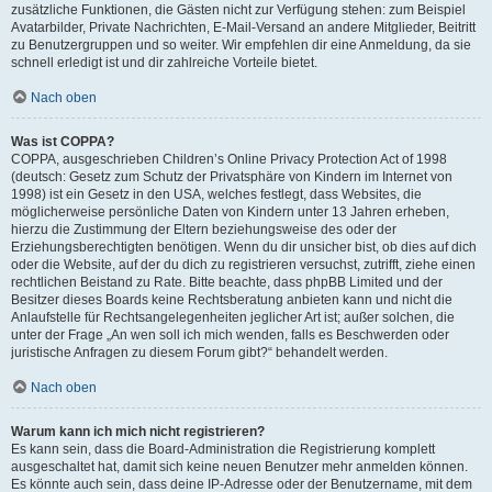
zusätzliche Funktionen, die Gästen nicht zur Verfügung stehen: zum Beispiel
Avatarbilder, Private Nachrichten, E-Mail-Versand an andere Mitglieder, Beitritt
zu Benutzergruppen und so weiter. Wir empfehlen dir eine Anmeldung, da sie
schnell erledigt ist und dir zahlreiche Vorteile bietet.
Nach oben
Was ist COPPA?
COPPA, ausgeschrieben Children’s Online Privacy Protection Act of 1998
(deutsch: Gesetz zum Schutz der Privatsphäre von Kindern im Internet von
1998) ist ein Gesetz in den USA, welches festlegt, dass Websites, die
möglicherweise persönliche Daten von Kindern unter 13 Jahren erheben,
hierzu die Zustimmung der Eltern beziehungsweise des oder der
Erziehungsberechtigten benötigen. Wenn du dir unsicher bist, ob dies auf dich
oder die Website, auf der du dich zu registrieren versuchst, zutrifft, ziehe einen
rechtlichen Beistand zu Rate. Bitte beachte, dass phpBB Limited und der
Besitzer dieses Boards keine Rechtsberatung anbieten kann und nicht die
Anlaufstelle für Rechtsangelegenheiten jeglicher Art ist; außer solchen, die
unter der Frage „An wen soll ich mich wenden, falls es Beschwerden oder
juristische Anfragen zu diesem Forum gibt?“ behandelt werden.
Nach oben
Warum kann ich mich nicht registrieren?
Es kann sein, dass die Board-Administration die Registrierung komplett
ausgeschaltet hat, damit sich keine neuen Benutzer mehr anmelden können.
Es könnte auch sein, dass deine IP-Adresse oder der Benutzername, mit dem