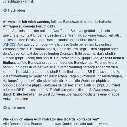
vorschlagen kannst.
Nach oben
An wen soll ich mich wenden, falls es Beschwerden oder juristische
Anfragen zu diesem Forum gibt?
Jeder Administrator, der auf der „Das Team“-Seite aufgeführt ist, ist ein
geeigneter Kontakt für deine Beschwerde. Wenn du so keine Antwort erhältst,
solltest du den Besitzer der Domain kontaktieren (führe dazu eine
„WHOIS“-Abfrage
durch) oder — falls diese Seite bei einem kostenlosen
Webhoster wie z. B. Yahoo!, free.fr, funpic.de usw. liegt — den Support oder
den Abuse-Kontakt des betreffenden Dienstes. Bitte beachte, dass phpBB
Limited (phpBB.com) und phpBB Deutschland e. V. (phpBB.de)
absolut keinen
Einfluss
auf die Benutzung oder den oder die Benutzer der Forensoftware
haben und dafür in keiner Weise zur Verantwortung herangezogen werden
können. Kontaktiere daher nie phpBB Limited oder phpBB Deutschland e. V. in
Zusammenhang mit jeglichen juristischen Fragen (Unterlassungserklärungen,
Haftungsfragen usw.), die
sich nicht direkt
auf die Websiten phpbb.com,
phpbb.de oder die phpBB-Software selbst beziehen. Falls du phpBB Limited
oder phpBB Deutschland e. V. E-Mails schreibst, die die
Softwarenutzung
durch Dritte
betreffen, so wirst du, wenn überhaupt, höchstens eine knappe
Antwort erhalten.
Nach oben
Wie kann ich einen Administrator des Boards kontaktieren?
Alle Benutzer des Boards können das Kontaktformular nutzen, wenn die