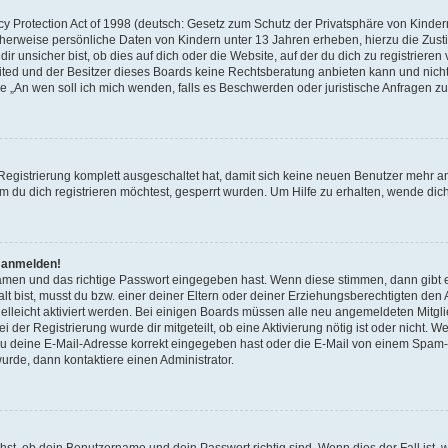
 Protection Act of 1998 (deutsch: Gesetz zum Schutz der Privatsphäre von Kindern 
icherweise persönliche Daten von Kindern unter 13 Jahren erheben, hierzu die Zu
unsicher bist, ob dies auf dich oder die Website, auf der du dich zu registrieren ve
ited und der Besitzer dieses Boards keine Rechtsberatung anbieten kann und nicht
Frage „An wen soll ich mich wenden, falls es Beschwerden oder juristische Anfragen
 Registrierung komplett ausgeschaltet hat, damit sich keine neuen Benutzer mehr 
 du dich registrieren möchtest, gesperrt wurden. Um Hilfe zu erhalten, wende dich
t anmelden!
namen und das richtige Passwort eingegeben hast. Wenn diese stimmen, dann gibt
lt bist, musst du bzw. einer deiner Eltern oder deiner Erziehungsberechtigten den
 vielleicht aktiviert werden. Bei einigen Boards müssen alle neu angemeldeten Mitgl
ei der Registrierung wurde dir mitgeteilt, ob eine Aktivierung nötig ist oder nicht. W
 deine E-Mail-Adresse korrekt eingegeben hast oder die E-Mail von einem Spam-Fil
rde, dann kontaktiere einen Administrator.
hst, ob dein Benutzername und dein Passwort richtig sind. Wenn dies der Fall ist,