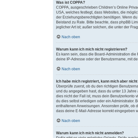
Was ist COPPA?
COPPA, ausgeschrieben Children’s Online Privacy
USA, welches festlegt, dass Websites, die mögl
der Erziehungsberechtigten benötigen. Wenn du dir 
Beistand zu Rate. Bitte beachte, dass phpBB Lim
jeglicher Art ist; außer solchen, die unter der 
Nach oben
Warum kann ich mich nicht registrieren?
Es kann sein, dass die Board-Administration die
deine IP-Adresse oder der Benutzername, mit dem
Nach oben
Ich habe mich registriert, kann mich aber nich
Überprüfe zuerst, ob du den richtigen Benutzer
und du angegeben hast, dass du unter 13 Jahre a
dies nicht der Fall ist, muss dein Benutzerkonto
du dies selbst erledigen oder ein Administrator. B
enthaltenen Anweisungen. Ansonsten prüfe, ob du
dass deine E-Mail-Adresse korrekt eingegeben wu
Nach oben
Warum kann ich mich nicht anmelden?
Dafür gibt es viele mögliche Gründe. Prüfe zunäc