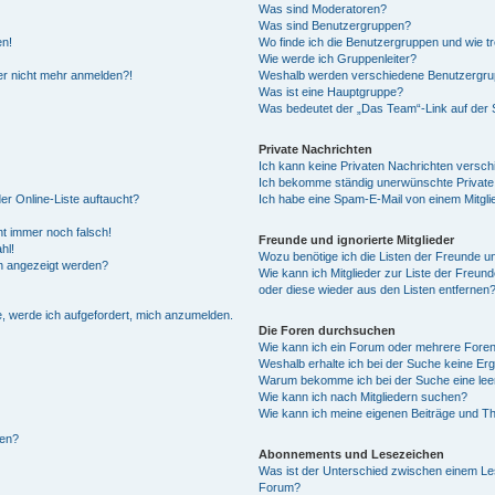
Was sind Moderatoren?
Was sind Benutzergruppen?
en!
Wo finde ich die Benutzergruppen und wie tr
Wie werde ich Gruppenleiter?
ber nicht mehr anmelden?!
Weshalb werden verschiedene Benutzergrupp
Was ist eine Hauptgruppe?
Was bedeutet der „Das Team“-Link auf der S
Private Nachrichten
Ich kann keine Privaten Nachrichten versch
Ich bekomme ständig unerwünschte Private
er Online-Liste auftaucht?
Ich habe eine Spam-E-Mail von einem Mitgli
ht immer noch falsch!
Freunde und ignorierte Mitglieder
hl!
Wozu benötige ich die Listen der Freunde und
en angezeigt werden?
Wie kann ich Mitglieder zur Liste der Freund
oder diese wieder aus den Listen entfernen
e, werde ich aufgefordert, mich anzumelden.
Die Foren durchsuchen
Wie kann ich ein Forum oder mehrere Fore
Weshalb erhalte ich bei der Suche keine Er
Warum bekomme ich bei der Suche eine lee
Wie kann ich nach Mitgliedern suchen?
Wie kann ich meine eigenen Beiträge und T
len?
Abonnements und Lesezeichen
Was ist der Unterschied zwischen einem L
Forum?