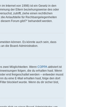
im Internet von 1998) ist ein Gesetz in den
stimmung der Eltern beziehungsweise des oder
rsuchst, zutrifft, ziehe einen rechtlichen
 die Anlaufstelle für Rechtsangelegenheiten
 zu diesem Forum gibt?“ behandelt werden.
anmelden können. Es könnte auch sein, dass
 an die Board-Administration.
 es zwei Möglichkeiten. Wenn
COPPA
aktiviert ist
 Anweisungen folgen, die du erhalten hast. Wenn
ieder erst freigeschaltet werden – entweder musst
enn du eine E-Mail erhalten hast, folge den dort
ter blockiert wurde. Wenn du dir sicher bist,
 wende dich an einen Board-Administrator, um