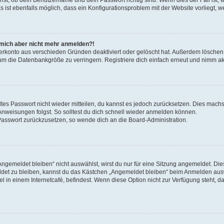
s ist ebenfalls möglich, dass ein Konfigurationsproblem mit der Website vorliegt, w
nn mich aber nicht mehr anmelden?!
zerkonto aus verschieden Gründen deaktiviert oder gelöscht hat. Außerdem löschen 
um die Datenbankgröße zu verringern. Registriere dich einfach erneut und nimm akt
altes Passwort nicht wieder mitteilen, du kannst es jedoch zurücksetzen. Dies machs
nweisungen folgst. So solltest du dich schnell wieder anmelden können.
n Passwort zurückzusetzen, so wende dich an die Board-Administration.
gemeldet bleiben“ nicht auswählst, wirst du nur für eine Sitzung angemeldet. Die
det zu bleiben, kannst du das Kästchen „Angemeldet bleiben“ beim Anmelden ausw
l in einem Internetcafé, befindest. Wenn diese Option nicht zur Verfügung steht, d