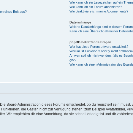
Wie kann ich ein Lesezeichen auf ein Them
Wie kann ich ein Forum abonnieren?
Wie deaktiviere ich meine Abonnements?
en eines Beitrags?
Dateianhänge
Welche Dateianhänge sind in diesem Forum
Kann ich eine Übersicht all meiner Dateianh
phpBB betreffende Fragen
Wer hat diese Forensoftware entwickelt?
Warum ist Funktion x oder y nicht enthalten
An wen soll ich mich wenden, falls es Besc
gibt?
Wie kann ich einen Administrator des Board
Die Board-Administration dieses Forums entscheidet, ob du registriert sein musst, u
iche Funktionen, die Gästen nicht zur Verfügung stehen: zum Beispiel Avatarbilder, P
ter. Wir empfehlen dir eine Anmeldung, da sie schnell erledigt ist und dir zahlreiche 