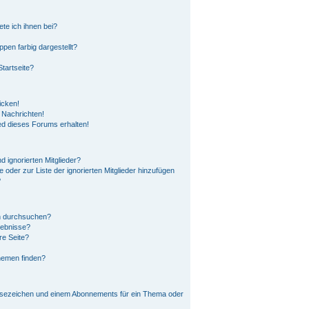
ete ich ihnen bei?
en farbig dargestellt?
tartseite?
icken!
 Nachrichten!
ed dieses Forums erhalten!
 ignorierten Mitglieder?
e oder zur Liste der ignorierten Mitglieder hinzufügen
?
n durchsuchen?
gebnisse?
re Seite?
hemen finden?
esezeichen und einem Abonnements für ein Thema oder