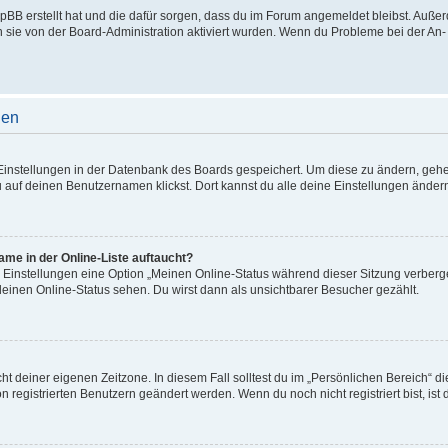
phpBB erstellt hat und die dafür sorgen, dass du im Forum angemeldet bleibst. Auß
n sie von der Board-Administration aktiviert wurden. Wenn du Probleme bei der An
gen
e Einstellungen in der Datenbank des Boards gespeichert. Um diese zu ändern, gehe
 auf deinen Benutzernamen klickst. Dort kannst du alle deine Einstellungen änder
me in der Online-Liste auftaucht?
n Einstellungen eine Option „Meinen Online-Status während dieser Sitzung verberg
deinen Online-Status sehen. Du wirst dann als unsichtbarer Besucher gezählt.
cht deiner eigenen Zeitzone. In diesem Fall solltest du im „Persönlichen Bereich“ d
on registrierten Benutzern geändert werden. Wenn du noch nicht registriert bist, ist d