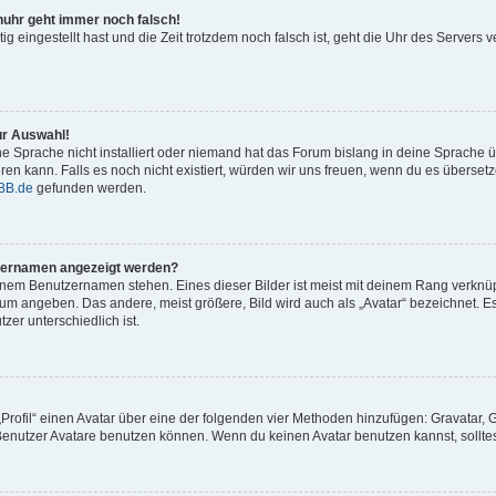
enuhr geht immer noch falsch!
tig eingestellt hast und die Zeit trotzdem noch falsch ist, geht die Uhr des Servers v
ur Auswahl!
e Sprache nicht installiert oder niemand hat das Forum bislang in deine Sprache üb
ieren kann. Falls es noch nicht existiert, würden wir uns freuen, wenn du es übers
BB.de
gefunden werden.
tzernamen angezeigt werden?
inem Benutzernamen stehen. Eines dieser Bilder ist meist mit deinem Rang verknüpf
um angeben. Das andere, meist größere, Bild wird auch als „Avatar“ bezeichnet. Es
zer unterschiedlich ist.
„Profil“ einen Avatar über eine der folgenden vier Methoden hinzufügen: Gravatar,
enutzer Avatare benutzen können. Wenn du keinen Avatar benutzen kannst, solltest