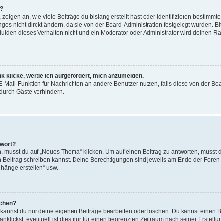
n?
igen an, wie viele Beiträge du bislang erstellt hast oder identifizieren bestimm
s nicht direkt ändern, da sie von der Board-Administration festgelegt wurden. Bit
lden dieses Verhalten nicht und ein Moderator oder Administrator wird deinen R
nk klicke, werde ich aufgefordert, mich anzumelden.
 E-Mail-Funktion für Nachrichten an andere Benutzer nutzen, falls diese von der Bo
urch Gäste verhindern.
twort?
musst du auf „Neues Thema“ klicken. Um auf einen Beitrag zu antworten, musst du
en Beitrag schreiben kannst. Deine Berechtigungen sind jeweils am Ende der Foren- 
nhänge erstellen“ usw.
schen?
, kannst du nur deine eigenen Beiträge bearbeiten oder löschen. Du kannst einen 
nklickst; eventuell ist dies nur für einen begrenzten Zeitraum nach seiner Erstel