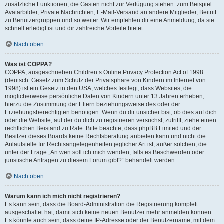
zusätzliche Funktionen, die Gästen nicht zur Verfügung stehen: zum Beispiel
Avatarbilder, Private Nachrichten, E-Mail-Versand an andere Mitglieder, Beitritt
zu Benutzergruppen und so weiter. Wir empfehlen dir eine Anmeldung, da sie
schnell erledigt ist und dir zahlreiche Vorteile bietet.
Nach oben
Was ist COPPA?
COPPA, ausgeschrieben Children’s Online Privacy Protection Act of 1998
(deutsch: Gesetz zum Schutz der Privatsphäre von Kindern im Internet von
1998) ist ein Gesetz in den USA, welches festlegt, dass Websites, die
möglicherweise persönliche Daten von Kindern unter 13 Jahren erheben,
hierzu die Zustimmung der Eltern beziehungsweise des oder der
Erziehungsberechtigten benötigen. Wenn du dir unsicher bist, ob dies auf dich
oder die Website, auf der du dich zu registrieren versuchst, zutrifft, ziehe einen
rechtlichen Beistand zu Rate. Bitte beachte, dass phpBB Limited und der
Besitzer dieses Boards keine Rechtsberatung anbieten kann und nicht die
Anlaufstelle für Rechtsangelegenheiten jeglicher Art ist; außer solchen, die
unter der Frage „An wen soll ich mich wenden, falls es Beschwerden oder
juristische Anfragen zu diesem Forum gibt?“ behandelt werden.
Nach oben
Warum kann ich mich nicht registrieren?
Es kann sein, dass die Board-Administration die Registrierung komplett
ausgeschaltet hat, damit sich keine neuen Benutzer mehr anmelden können.
Es könnte auch sein, dass deine IP-Adresse oder der Benutzername, mit dem