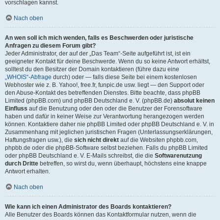
vorschlagen kannst.
Nach oben
An wen soll ich mich wenden, falls es Beschwerden oder juristische
Anfragen zu diesem Forum gibt?
Jeder Administrator, der auf der „Das Team“-Seite aufgeführt ist, ist ein
geeigneter Kontakt für deine Beschwerde. Wenn du so keine Antwort erhältst,
solltest du den Besitzer der Domain kontaktieren (führe dazu eine
„WHOIS“-Abfrage
durch) oder — falls diese Seite bei einem kostenlosen
Webhoster wie z. B. Yahoo!, free.fr, funpic.de usw. liegt — den Support oder
den Abuse-Kontakt des betreffenden Dienstes. Bitte beachte, dass phpBB
Limited (phpBB.com) und phpBB Deutschland e. V. (phpBB.de)
absolut keinen
Einfluss
auf die Benutzung oder den oder die Benutzer der Forensoftware
haben und dafür in keiner Weise zur Verantwortung herangezogen werden
können. Kontaktiere daher nie phpBB Limited oder phpBB Deutschland e. V. in
Zusammenhang mit jeglichen juristischen Fragen (Unterlassungserklärungen,
Haftungsfragen usw.), die
sich nicht direkt
auf die Websiten phpbb.com,
phpbb.de oder die phpBB-Software selbst beziehen. Falls du phpBB Limited
oder phpBB Deutschland e. V. E-Mails schreibst, die die
Softwarenutzung
durch Dritte
betreffen, so wirst du, wenn überhaupt, höchstens eine knappe
Antwort erhalten.
Nach oben
Wie kann ich einen Administrator des Boards kontaktieren?
Alle Benutzer des Boards können das Kontaktformular nutzen, wenn die