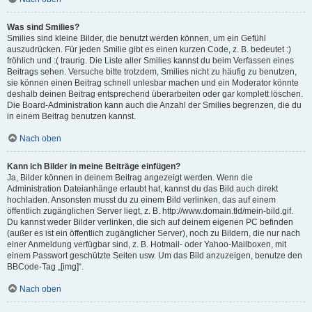
Was sind Smilies?
Smilies sind kleine Bilder, die benutzt werden können, um ein Gefühl
auszudrücken. Für jeden Smilie gibt es einen kurzen Code, z. B. bedeutet :)
fröhlich und :( traurig. Die Liste aller Smilies kannst du beim Verfassen eines
Beitrags sehen. Versuche bitte trotzdem, Smilies nicht zu häufig zu benutzen,
sie können einen Beitrag schnell unlesbar machen und ein Moderator könnte
deshalb deinen Beitrag entsprechend überarbeiten oder gar komplett löschen.
Die Board-Administration kann auch die Anzahl der Smilies begrenzen, die du
in einem Beitrag benutzen kannst.
Nach oben
Kann ich Bilder in meine Beiträge einfügen?
Ja, Bilder können in deinem Beitrag angezeigt werden. Wenn die
Administration Dateianhänge erlaubt hat, kannst du das Bild auch direkt
hochladen. Ansonsten musst du zu einem Bild verlinken, das auf einem
öffentlich zugänglichen Server liegt, z. B. http://www.domain.tld/mein-bild.gif.
Du kannst weder Bilder verlinken, die sich auf deinem eigenen PC befinden
(außer es ist ein öffentlich zugänglicher Server), noch zu Bildern, die nur nach
einer Anmeldung verfügbar sind, z. B. Hotmail- oder Yahoo-Mailboxen, mit
einem Passwort geschützte Seiten usw. Um das Bild anzuzeigen, benutze den
BBCode-Tag „[img]“.
Nach oben