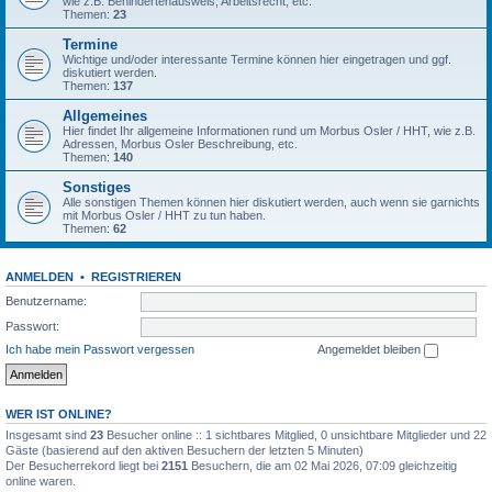
wie z.B. Behindertenausweis, Arbeitsrecht, etc.
Themen:
23
Termine
Wichtige und/oder interessante Termine können hier eingetragen und ggf.
diskutiert werden.
Themen:
137
Allgemeines
Hier findet Ihr allgemeine Informationen rund um Morbus Osler / HHT, wie z.B.
Adressen, Morbus Osler Beschreibung, etc.
Themen:
140
Sonstiges
Alle sonstigen Themen können hier diskutiert werden, auch wenn sie garnichts
mit Morbus Osler / HHT zu tun haben.
Themen:
62
ANMELDEN
•
REGISTRIEREN
Benutzername:
Passwort:
Ich habe mein Passwort vergessen
Angemeldet bleiben
WER IST ONLINE?
Insgesamt sind
23
Besucher online :: 1 sichtbares Mitglied, 0 unsichtbare Mitglieder und 22
Gäste (basierend auf den aktiven Besuchern der letzten 5 Minuten)
Der Besucherrekord liegt bei
2151
Besuchern, die am 02 Mai 2026, 07:09 gleichzeitig
online waren.