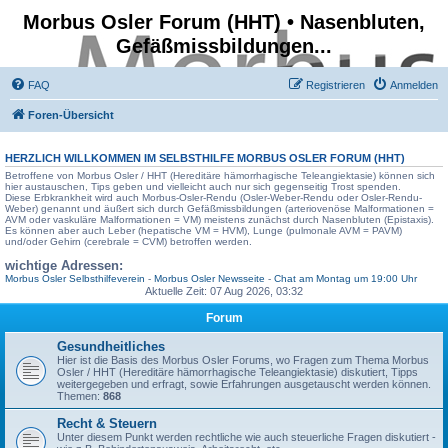
Morbus Osler Forum (HHT) • Nasenbluten,
Gefäßmissbildungen...
FAQ
Registrieren
Anmelden
Foren-Übersicht
HERZLICH WILLKOMMEN IM SELBSTHILFE
MORBUS OSLER FORUM
(HHT)
Betroffene von Morbus Osler / HHT (Hereditäre hämorrhagische Teleangiektasie) können sich
hier austauschen, Tips geben und vielleicht auch nur sich gegenseitig Trost spenden.
Diese Erbkrankheit wird auch Morbus-Osler-Rendu (Osler-Weber-Rendu oder Osler-Rendu-
Weber) genannt und äußert sich durch Gefäßmissbildungen (arteriovenöse Malformationen =
AVM oder vaskuläre Malformationen = VM) meistens zunächst durch Nasenbluten (Epistaxis).
Es können aber auch Leber (hepatische VM = HVM), Lunge (pulmonale AVM = PAVM)
und/oder Gehirn (cerebrale = CVM) betroffen werden.
wichtige Adressen:
Morbus Osler Selbsthilfeverein
-
Morbus Osler Newsseite
-
Chat am Montag um 19:00 Uhr
Aktuelle Zeit: 07 Aug 2026, 03:32
Forum
Gesundheitliches
Hier ist die Basis des Morbus Osler Forums, wo Fragen zum Thema Morbus
Osler / HHT (Hereditäre hämorrhagische Teleangiektasie) diskutiert, Tipps
weitergegeben und erfragt, sowie Erfahrungen ausgetauscht werden können.
Themen:
868
Recht & Steuern
Unter diesem Punkt werden rechtliche wie auch steuerliche Fragen diskutiert -