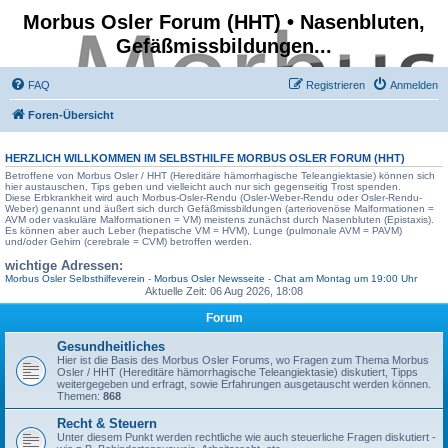
Morbus Osler Forum (HHT) • Nasenbluten,
Gefäßmissbildungen...
FAQ
Registrieren
Anmelden
Foren-Übersicht
HERZLICH WILLKOMMEN IM SELBSTHILFE
MORBUS OSLER FORUM
(HHT)
Betroffene von Morbus Osler / HHT (Hereditäre hämorrhagische Teleangiektasie) können sich
hier austauschen, Tips geben und vielleicht auch nur sich gegenseitig Trost spenden.
Diese Erbkrankheit wird auch Morbus-Osler-Rendu (Osler-Weber-Rendu oder Osler-Rendu-
Weber) genannt und äußert sich durch Gefäßmissbildungen (arteriovenöse Malformationen =
AVM oder vaskuläre Malformationen = VM) meistens zunächst durch Nasenbluten (Epistaxis).
Es können aber auch Leber (hepatische VM = HVM), Lunge (pulmonale AVM = PAVM)
und/oder Gehirn (cerebrale = CVM) betroffen werden.
wichtige Adressen:
Morbus Osler Selbsthilfeverein
-
Morbus Osler Newsseite
-
Chat am Montag um 19:00 Uhr
Aktuelle Zeit: 06 Aug 2026, 18:08
Forum
Gesundheitliches
Hier ist die Basis des Morbus Osler Forums, wo Fragen zum Thema Morbus
Osler / HHT (Hereditäre hämorrhagische Teleangiektasie) diskutiert, Tipps
weitergegeben und erfragt, sowie Erfahrungen ausgetauscht werden können.
Themen:
868
Recht & Steuern
Unter diesem Punkt werden rechtliche wie auch steuerliche Fragen diskutiert -