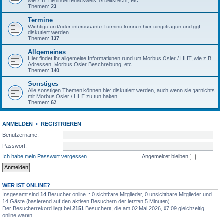
wie z.B. Behindertenausweis, Arbeitsrecht, etc.
Themen:
23
Termine
Wichtige und/oder interessante Termine können hier eingetragen und ggf.
diskutiert werden.
Themen:
137
Allgemeines
Hier findet Ihr allgemeine Informationen rund um Morbus Osler / HHT, wie z.B.
Adressen, Morbus Osler Beschreibung, etc.
Themen:
140
Sonstiges
Alle sonstigen Themen können hier diskutiert werden, auch wenn sie garnichts
mit Morbus Osler / HHT zu tun haben.
Themen:
62
ANMELDEN
•
REGISTRIEREN
Benutzername:
Passwort:
Ich habe mein Passwort vergessen
Angemeldet bleiben
WER IST ONLINE?
Insgesamt sind
14
Besucher online :: 0 sichtbare Mitglieder, 0 unsichtbare Mitglieder und
14 Gäste (basierend auf den aktiven Besuchern der letzten 5 Minuten)
Der Besucherrekord liegt bei
2151
Besuchern, die am 02 Mai 2026, 07:09 gleichzeitig
online waren.