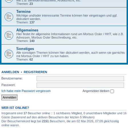
wie z.B. Behindertenausweis, Arbeitsrecht, etc.
Themen:
23
Termine
Wichtige und/oder interessante Termine können hier eingetragen und ggf.
diskutiert werden.
Themen:
137
Allgemeines
Hier findet Ihr allgemeine Informationen rund um Morbus Osler / HHT, wie z.B.
Adressen, Morbus Osler Beschreibung, etc.
Themen:
140
Sonstiges
Alle sonstigen Themen können hier diskutiert werden, auch wenn sie garnichts
mit Morbus Osler / HHT zu tun haben.
Themen:
62
ANMELDEN
•
REGISTRIEREN
Benutzername:
Passwort:
Ich habe mein Passwort vergessen
Angemeldet bleiben
WER IST ONLINE?
Insgesamt sind
17
Besucher online :: 1 sichtbares Mitglied, 0 unsichtbare Mitglieder und 16
Gäste (basierend auf den aktiven Besuchern der letzten 5 Minuten)
Der Besucherrekord liegt bei
2151
Besuchern, die am 02 Mai 2026, 07:09 gleichzeitig
online waren.