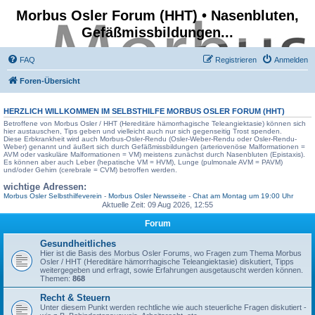
Morbus Osler Forum (HHT) • Nasenbluten,
Gefäßmissbildungen...
FAQ
Registrieren
Anmelden
Foren-Übersicht
HERZLICH WILLKOMMEN IM SELBSTHILFE
MORBUS OSLER FORUM
(HHT)
Betroffene von Morbus Osler / HHT (Hereditäre hämorrhagische Teleangiektasie) können sich
hier austauschen, Tips geben und vielleicht auch nur sich gegenseitig Trost spenden.
Diese Erbkrankheit wird auch Morbus-Osler-Rendu (Osler-Weber-Rendu oder Osler-Rendu-
Weber) genannt und äußert sich durch Gefäßmissbildungen (arteriovenöse Malformationen =
AVM oder vaskuläre Malformationen = VM) meistens zunächst durch Nasenbluten (Epistaxis).
Es können aber auch Leber (hepatische VM = HVM), Lunge (pulmonale AVM = PAVM)
und/oder Gehirn (cerebrale = CVM) betroffen werden.
wichtige Adressen:
Morbus Osler Selbsthilfeverein
-
Morbus Osler Newsseite
-
Chat am Montag um 19:00 Uhr
Aktuelle Zeit: 09 Aug 2026, 12:55
Forum
Gesundheitliches
Hier ist die Basis des Morbus Osler Forums, wo Fragen zum Thema Morbus
Osler / HHT (Hereditäre hämorrhagische Teleangiektasie) diskutiert, Tipps
weitergegeben und erfragt, sowie Erfahrungen ausgetauscht werden können.
Themen:
868
Recht & Steuern
Unter diesem Punkt werden rechtliche wie auch steuerliche Fragen diskutiert -