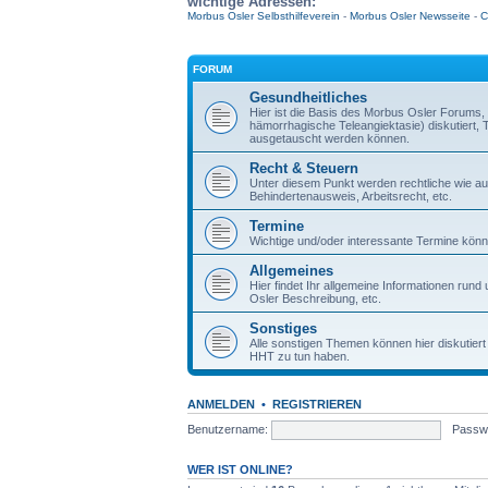
wichtige Adressen:
Morbus Osler Selbsthilfeverein
-
Morbus Osler Newsseite
-
C
FORUM
Gesundheitliches
Hier ist die Basis des Morbus Osler Forum
hämorrhagische Teleangiektasie) diskutiert,
ausgetauscht werden können.
Recht & Steuern
Unter diesem Punkt werden rechtliche wie auc
Behindertenausweis, Arbeitsrecht, etc.
Termine
Wichtige und/oder interessante Termine könne
Allgemeines
Hier findet Ihr allgemeine Informationen ru
Osler Beschreibung, etc.
Sonstiges
Alle sonstigen Themen können hier diskutier
HHT zu tun haben.
ANMELDEN
•
REGISTRIEREN
Benutzername:
Passwo
WER IST ONLINE?