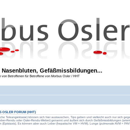
 Nasenbluten, Gefäßmissbildungen...
m von Betroffenen für Betroffene von Morbus Osler / HHT
S OSLER FORUM
(HHT)
che Teleangiektasie) können sich hier austauschen, Tips geben und vielleicht auch nur sich geg
Weber-Rendu oder Osler-Rendu-Weber) genannt und äußert sich durch Gefäßmissbildungen (arter
n (Epistaxis). Es können aber auch Leber (hepatische VM = HVM), Lunge (pulmonale AVM = PAVM