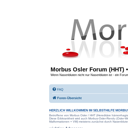
Morbus Osler Forum (HHT) •
Wenn Nasenbluten nicht nur Nasenbluten ist - ein Foru
FAQ
Foren-Übersicht
HERZLICH WILLKOMMEN IM SELBSTHILFE
MORBU
Betroffene von Morbus Osler / HHT (Hereditäre hämorrhagis
Diese Erbkrankheit wird auch Morbus-Osler-Rendu (Osler-
Malformationen = VM) meistens zunächst durch Nasenblute