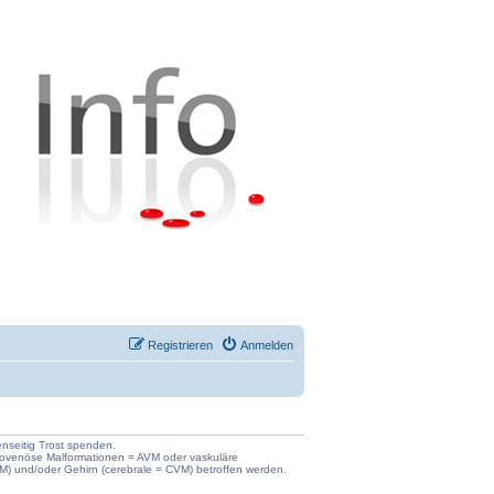
Registrieren
Anmelden
enseitig Trost spenden.
iovenöse Malformationen = AVM oder vaskuläre
) und/oder Gehirn (cerebrale = CVM) betroffen werden.