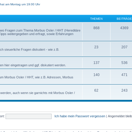
hat am Montag um 19:00 Uhr
THEMEN
BEITRÄGE
868
4369
s, wo Fragen zum Thema Morbus Osler / HHT (Hereditäre
 Tipps weitergegeben und erfragt, sowie Erfahrungen
23
207
h steuerliche Fragen diskutiert - wie z.B.
137
536
n hier eingetragen und ggf. diskutiert werden.
140
471
nd um Morbus Osler / HHT, wie z.B. Adressen, Morbus
62
243
t werden, auch wenn sie garnichts mit Morbus Osler /
rt:
Ich habe mein Passwort vergessen
|
Angemeldet blei