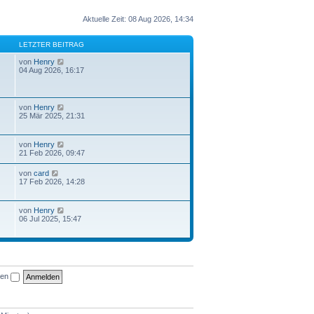
Aktuelle Zeit: 08 Aug 2026, 14:34
LETZTER BEITRAG
N
von
Henry
e
04 Aug 2026, 16:17
u
e
s
t
N
von
Henry
e
e
25 Mär 2025, 21:31
r
u
B
e
e
s
N
von
Henry
i
t
e
21 Feb 2026, 09:47
t
e
u
r
r
e
a
N
von
card
B
s
g
e
17 Feb 2026, 14:28
e
t
u
i
e
e
t
r
s
r
N
von
Henry
B
t
a
e
06 Jul 2025, 15:47
e
e
g
u
i
r
e
t
B
s
r
e
t
a
i
e
g
t
r
r
ben
B
a
e
g
i
t
r