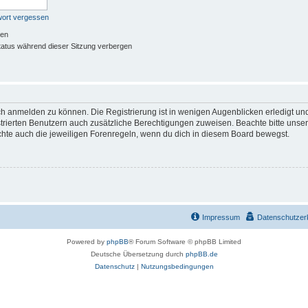
wort vergessen
ben
atus während dieser Sitzung verbergen
ch anmelden zu können. Die Registrierung ist in wenigen Augenblicken erledigt und
istrierten Benutzern auch zusätzliche Berechtigungen zuweisen. Beachte bitte u
achte auch die jeweiligen Forenregeln, wenn du dich in diesem Board bewegst.
Impressum
Datenschutzer
Powered by
phpBB
® Forum Software © phpBB Limited
Deutsche Übersetzung durch
phpBB.de
Datenschutz
|
Nutzungsbedingungen