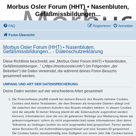
Morbus Osler Forum (HHT) • Nasenbluten,
Gefäßmissbildungen...
FAQ
Registrieren
Anmelden
Foren-Übersicht
Morbus Osler Forum (HHT) • Nasenbluten,
Gefäßmissbildungen... - Datenschutzerklärung
Diese Richtlinie beschreibt, wie „Morbus Osler Forum (HHT) • Nasenbluten,
Gefäßmissbildungen...“ („https://morbusosler.info“) (im Folgenden „der
Betreiber“) die Daten verwendet, die während deines Foren-Besuchs
gesammelt werden.
UMFANG UND ART DER DATENSPEICHERUNG
Deine Daten werden auf vier verschiedene Arten gesammelt:
Die Forensoftware phpBB erstellt bei deinem Besuch des Boards mehrere Cookies.
Cookies sind kleine Textdateien, die dein Browser als temporäre Dateien ablegt und
die zwischen den einzelnen Aufrufen des Boards erhalten bleiben. In diesen Cookies
sind die aktuelle ID deiner Sitzung (damit dir alle Seitenaufrufe zugeordnet werden
können), Informationen über die von dir gelesenen Beiträge (zur Markierung dieser als
gelesen/ungelesen; sofern du nicht angemeldet bist) sowie Informationen über deine
Teilnahme an Umfragen (sofern du nicht angemeldet bist) gespeichert. Ferner werden
deine Benutzer-ID, ein Authentifizierungsschlüssel und eine Session-ID gespeichert.
Die Cookies haben standardmäßig eine Gültigkeit von einem Jahr. Alle Cookies kannst