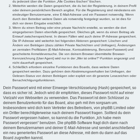
du jederzeit über die Funktion „Alle Cookies löschen“ löschen.
Weiterhin werden die Daten gespeichert, die du bei der Registrierung, in deinem Profil
oder deinem persönlichem Bereich angibst. Für die Registrierung sind mindestens ein
eindeutiger Benutzername, eine E-Mail-Adresse und ein Passwort notwendig. Wenn
durch den Betreiber weitere Daten als notwendig festgelegt wurden, so ist dies für
dich vor deren Eingabe ersichtlich.
Wenn du einen Beitrag oder eine private Nachricht erstellst, so werden die dort
eingegebenen Daten ebenfalls gespeichert. Gleiches gilt, wenn du einen Beitrag als
Entwurf zwischenspeicherst. In diesen Fällen wird auch deine IP-Adresse gespeichert.
Die IP-Adresse wird weiterhin bei folgenden Aktionen gespeichert: Löschen und
Ändern von Beiträgen (dazu zählen Private Nachrichten und Umfragen), Änderungen
an zentralen Profildaten (E-Mail-Adresse, Kontoaktivierung, Benutzer-Passwort) und
gescheiterte Anmeldeversuche. Die von deinem Browser übermittelte Browser-
Kennzeichnung (User Agent) wird nur in der „Wer ist online?“-Funktion angezeigt und
nicht dauerhaft gespeichert.
Schließlich erfordern einzelne Funktionen des Boards, dass weitere Daten
gespeichert werden. Dazu gehören dein Abstimmungsverhalten bei Umfragen, der
Gelesen-Status von deinen Beiträgen oder explizit von dir gesetzte Lesezeichen oder
Benachrichtigungsfunktionen.
Dein Passwort wird mit einer Einwege-Verschlüsselung (Hash) gespeichert, so
dass es sicher ist. Jedoch wird dir empfohlen, dieses Passwort nicht auf einer
Vielzahl von Webseiten zu verwenden. Das Passwort ist dein Schlüssel zu
deinem Benutzerkonto für das Board, also geh mit ihm sorgsam um.
Insbesondere wird dich kein Vertreter des Betreibers, von phpBB Limited oder
ein Dritter berechtigterweise nach deinem Passwort fragen. Solltest du dein
Passwort vergessen haben, so kannst du die Funktion „Ich habe mein
Passwort vergessen“ benutzen. Die phpBB-Software fragt dich dann nach
deinem Benutzernamen und deiner E-Mail-Adresse und sendet anschließend
ein neu generiertes Passwort an diese Adresse, mit dem du dann auf das
Board zugreifen kannst.