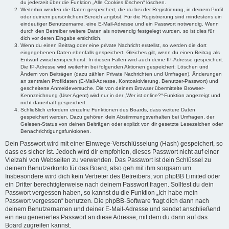
du jederzeit über die Funktion „Alle Cookies löschen“ löschen.
Weiterhin werden die Daten gespeichert, die du bei der Registrierung, in deinem Profil
oder deinem persönlichem Bereich angibst. Für die Registrierung sind mindestens ein
eindeutiger Benutzername, eine E-Mail-Adresse und ein Passwort notwendig. Wenn
durch den Betreiber weitere Daten als notwendig festgelegt wurden, so ist dies für
dich vor deren Eingabe ersichtlich.
Wenn du einen Beitrag oder eine private Nachricht erstellst, so werden die dort
eingegebenen Daten ebenfalls gespeichert. Gleiches gilt, wenn du einen Beitrag als
Entwurf zwischenspeicherst. In diesen Fällen wird auch deine IP-Adresse gespeichert.
Die IP-Adresse wird weiterhin bei folgenden Aktionen gespeichert: Löschen und
Ändern von Beiträgen (dazu zählen Private Nachrichten und Umfragen), Änderungen
an zentralen Profildaten (E-Mail-Adresse, Kontoaktivierung, Benutzer-Passwort) und
gescheiterte Anmeldeversuche. Die von deinem Browser übermittelte Browser-
Kennzeichnung (User Agent) wird nur in der „Wer ist online?“-Funktion angezeigt und
nicht dauerhaft gespeichert.
Schließlich erfordern einzelne Funktionen des Boards, dass weitere Daten
gespeichert werden. Dazu gehören dein Abstimmungsverhalten bei Umfragen, der
Gelesen-Status von deinen Beiträgen oder explizit von dir gesetzte Lesezeichen oder
Benachrichtigungsfunktionen.
Dein Passwort wird mit einer Einwege-Verschlüsselung (Hash) gespeichert, so
dass es sicher ist. Jedoch wird dir empfohlen, dieses Passwort nicht auf einer
Vielzahl von Webseiten zu verwenden. Das Passwort ist dein Schlüssel zu
deinem Benutzerkonto für das Board, also geh mit ihm sorgsam um.
Insbesondere wird dich kein Vertreter des Betreibers, von phpBB Limited oder
ein Dritter berechtigterweise nach deinem Passwort fragen. Solltest du dein
Passwort vergessen haben, so kannst du die Funktion „Ich habe mein
Passwort vergessen“ benutzen. Die phpBB-Software fragt dich dann nach
deinem Benutzernamen und deiner E-Mail-Adresse und sendet anschließend
ein neu generiertes Passwort an diese Adresse, mit dem du dann auf das
Board zugreifen kannst.