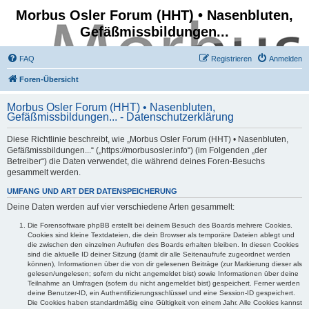
Morbus Osler Forum (HHT) • Nasenbluten,
Gefäßmissbildungen...
FAQ
Registrieren
Anmelden
Foren-Übersicht
Morbus Osler Forum (HHT) • Nasenbluten,
Gefäßmissbildungen... - Datenschutzerklärung
Diese Richtlinie beschreibt, wie „Morbus Osler Forum (HHT) • Nasenbluten,
Gefäßmissbildungen...“ („https://morbusosler.info“) (im Folgenden „der
Betreiber“) die Daten verwendet, die während deines Foren-Besuchs
gesammelt werden.
UMFANG UND ART DER DATENSPEICHERUNG
Deine Daten werden auf vier verschiedene Arten gesammelt:
Die Forensoftware phpBB erstellt bei deinem Besuch des Boards mehrere Cookies.
Cookies sind kleine Textdateien, die dein Browser als temporäre Dateien ablegt und
die zwischen den einzelnen Aufrufen des Boards erhalten bleiben. In diesen Cookies
sind die aktuelle ID deiner Sitzung (damit dir alle Seitenaufrufe zugeordnet werden
können), Informationen über die von dir gelesenen Beiträge (zur Markierung dieser als
gelesen/ungelesen; sofern du nicht angemeldet bist) sowie Informationen über deine
Teilnahme an Umfragen (sofern du nicht angemeldet bist) gespeichert. Ferner werden
deine Benutzer-ID, ein Authentifizierungsschlüssel und eine Session-ID gespeichert.
Die Cookies haben standardmäßig eine Gültigkeit von einem Jahr. Alle Cookies kannst