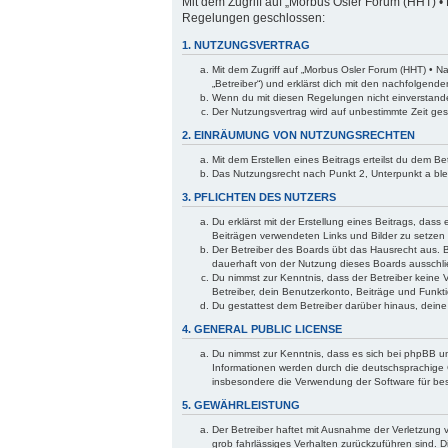
Mit dem Zugriff auf „Morbus Osler Forum (HHT) • 
Regelungen geschlossen:
1. NUTZUNGSVERTRAG
Mit dem Zugriff auf „Morbus Osler Forum (HHT) • N
„Betreiber“) und erklärst dich mit den nachfolgen
Wenn du mit diesen Regelungen nicht einverstanden 
Der Nutzungsvertrag wird auf unbestimmte Zeit ges
2. EINRÄUMUNG VON NUTZUNGSRECHTEN
Mit dem Erstellen eines Beitrags erteilst du dem B
Das Nutzungsrecht nach Punkt 2, Unterpunkt a bl
3. PFLICHTEN DES NUTZERS
Du erklärst mit der Erstellung eines Beitrags, dass
Beiträgen verwendeten Links und Bilder zu setzen
Der Betreiber des Boards übt das Hausrecht aus. 
dauerhaft von der Nutzung dieses Boards ausschlie
Du nimmst zur Kenntnis, dass der Betreiber keine V
Betreiber, dein Benutzerkonto, Beiträge und Funkti
Du gestattest dem Betreiber darüber hinaus, dein
4. GENERAL PUBLIC LICENSE
Du nimmst zur Kenntnis, dass es sich bei phpBB um
Informationen werden durch die deutschsprachige 
insbesondere die Verwendung der Software für bes
5. GEWÄHRLEISTUNG
Der Betreiber haftet mit Ausnahme der Verletzung v
grob fahrlässiges Verhalten zurückzuführen sind. 