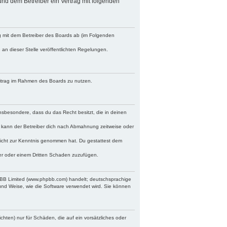
 und dem Betreiber ein Vertrag mit folgenden
ag mit dem Betreiber des Boards ab (im Folgenden
 an dieser Stelle veröffentlichten Regelungen.
Beitrag im Rahmen des Boards zu nutzen.
 insbesondere, dass du das Recht besitzt, die in deinen
 kann der Betreiber dich nach Abmahnung zeitweise oder
r nicht zur Kenntnis genommen hat. Du gestattest dem
ber oder einem Dritten Schaden zuzufügen.
hpBB Limited (www.phpbb.com) handelt; deutschsprachige
und Weise, wie die Software verwendet wird. Sie können
chten) nur für Schäden, die auf ein vorsätzliches oder