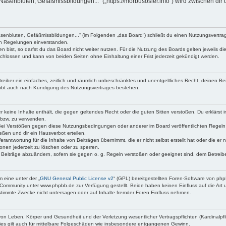
Nasenbluten, Gefäßmissbildungen...“ („https://morbusosler.info“) wird zwischen dir
asenbluten, Gefäßmissbildungen...“ (im Folgenden „das Board“) schließt du einen Nutzungsvertr
den Regelungen einverstanden.
bist, so darfst du das Board nicht weiter nutzen. Für die Nutzung des Boards gelten jeweils die
chlossen und kann von beiden Seiten ohne Einhaltung einer Frist jederzeit gekündigt werden.
etreiber ein einfaches, zeitlich und räumlich unbeschränktes und unentgeltliches Recht, deinen 
eibt auch nach Kündigung des Nutzungsvertrages bestehen.
 er keine Inhalte enthält, die gegen geltendes Recht oder die guten Sitten verstoßen. Du erklärst
 bzw. zu verwenden.
Bei Verstößen gegen diese Nutzungsbedingungen oder anderer im Board veröffentlichten Regeln
ßen und dir ein Hausverbot erteilen.
erantwortung für die Inhalte von Beiträgen übernimmt, die er nicht selbst erstellt hat oder die e
onen jederzeit zu löschen oder zu sperren.
e Beiträge abzuändern, sofern sie gegen o. g. Regeln verstoßen oder geeignet sind, dem Betrei
 eine unter der „
GNU General Public License v2
“ (GPL) bereitgestellten Foren-Software von p
Community unter www.phpbb.de zur Verfügung gestellt. Beide haben keinen Einfluss auf die Art 
timmte Zwecke nicht untersagen oder auf Inhalte fremder Foren Einfluss nehmen.
on Leben, Körper und Gesundheit und der Verletzung wesentlicher Vertragspflichten (Kardinalpfli
Dies gilt auch für mittelbare Folgeschäden wie insbesondere entgangenen Gewinn.