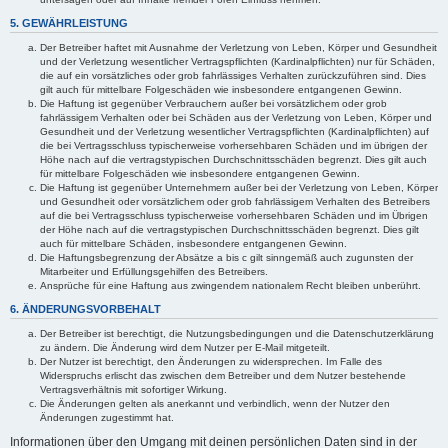
5. GEWÄHRLEISTUNG
Der Betreiber haftet mit Ausnahme der Verletzung von Leben, Körper und Gesundheit
und der Verletzung wesentlicher Vertragspflichten (Kardinalpflichten) nur für Schäden,
die auf ein vorsätzliches oder grob fahrlässiges Verhalten zurückzuführen sind. Dies
gilt auch für mittelbare Folgeschäden wie insbesondere entgangenen Gewinn.
Die Haftung ist gegenüber Verbrauchern außer bei vorsätzlichem oder grob
fahrlässigem Verhalten oder bei Schäden aus der Verletzung von Leben, Körper und
Gesundheit und der Verletzung wesentlicher Vertragspflichten (Kardinalpflichten) auf
die bei Vertragsschluss typischerweise vorhersehbaren Schäden und im übrigen der
Höhe nach auf die vertragstypischen Durchschnittsschäden begrenzt. Dies gilt auch
für mittelbare Folgeschäden wie insbesondere entgangenen Gewinn.
Die Haftung ist gegenüber Unternehmern außer bei der Verletzung von Leben, Körper
und Gesundheit oder vorsätzlichem oder grob fahrlässigem Verhalten des Betreibers
auf die bei Vertragsschluss typischerweise vorhersehbaren Schäden und im Übrigen
der Höhe nach auf die vertragstypischen Durchschnittsschäden begrenzt. Dies gilt
auch für mittelbare Schäden, insbesondere entgangenen Gewinn.
Die Haftungsbegrenzung der Absätze a bis c gilt sinngemäß auch zugunsten der
Mitarbeiter und Erfüllungsgehilfen des Betreibers.
Ansprüche für eine Haftung aus zwingendem nationalem Recht bleiben unberührt.
6. ÄNDERUNGSVORBEHALT
Der Betreiber ist berechtigt, die Nutzungsbedingungen und die Datenschutzerklärung
zu ändern. Die Änderung wird dem Nutzer per E-Mail mitgeteilt.
Der Nutzer ist berechtigt, den Änderungen zu widersprechen. Im Falle des
Widerspruchs erlischt das zwischen dem Betreiber und dem Nutzer bestehende
Vertragsverhältnis mit sofortiger Wirkung.
Die Änderungen gelten als anerkannt und verbindlich, wenn der Nutzer den
Änderungen zugestimmt hat.
Informationen über den Umgang mit deinen persönlichen Daten sind in der