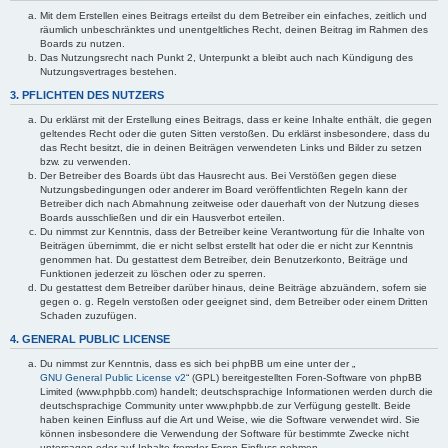
Mit dem Erstellen eines Beitrags erteilst du dem Betreiber ein einfaches, zeitlich und
räumlich unbeschränktes und unentgeltliches Recht, deinen Beitrag im Rahmen des
Boards zu nutzen.
Das Nutzungsrecht nach Punkt 2, Unterpunkt a bleibt auch nach Kündigung des
Nutzungsvertrages bestehen.
3. PFLICHTEN DES NUTZERS
Du erklärst mit der Erstellung eines Beitrags, dass er keine Inhalte enthält, die gegen
geltendes Recht oder die guten Sitten verstoßen. Du erklärst insbesondere, dass du
das Recht besitzt, die in deinen Beiträgen verwendeten Links und Bilder zu setzen
bzw. zu verwenden.
Der Betreiber des Boards übt das Hausrecht aus. Bei Verstößen gegen diese
Nutzungsbedingungen oder anderer im Board veröffentlichten Regeln kann der
Betreiber dich nach Abmahnung zeitweise oder dauerhaft von der Nutzung dieses
Boards ausschließen und dir ein Hausverbot erteilen.
Du nimmst zur Kenntnis, dass der Betreiber keine Verantwortung für die Inhalte von
Beiträgen übernimmt, die er nicht selbst erstellt hat oder die er nicht zur Kenntnis
genommen hat. Du gestattest dem Betreiber, dein Benutzerkonto, Beiträge und
Funktionen jederzeit zu löschen oder zu sperren.
Du gestattest dem Betreiber darüber hinaus, deine Beiträge abzuändern, sofern sie
gegen o. g. Regeln verstoßen oder geeignet sind, dem Betreiber oder einem Dritten
Schaden zuzufügen.
4. GENERAL PUBLIC LICENSE
Du nimmst zur Kenntnis, dass es sich bei phpBB um eine unter der „
GNU General Public License v2
“ (GPL) bereitgestellten Foren-Software von phpBB
Limited (www.phpbb.com) handelt; deutschsprachige Informationen werden durch die
deutschsprachige Community unter www.phpbb.de zur Verfügung gestellt. Beide
haben keinen Einfluss auf die Art und Weise, wie die Software verwendet wird. Sie
können insbesondere die Verwendung der Software für bestimmte Zwecke nicht
untersagen oder auf Inhalte fremder Foren Einfluss nehmen.