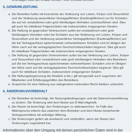
5. GEWÄHRLEISTUNG
Der Betreiber haftet mit Ausnahme der Verletzung von Leben, Körper und Gesundheit
und der Verletzung wesentlicher Vertragspflichten (Kardinalpflichten) nur für Schäden,
die auf ein vorsätzliches oder grob fahrlässiges Verhalten zurückzuführen sind. Dies
gilt auch für mittelbare Folgeschäden wie insbesondere entgangenen Gewinn.
Die Haftung ist gegenüber Verbrauchern außer bei vorsätzlichem oder grob
fahrlässigem Verhalten oder bei Schäden aus der Verletzung von Leben, Körper und
Gesundheit und der Verletzung wesentlicher Vertragspflichten (Kardinalpflichten) auf
die bei Vertragsschluss typischerweise vorhersehbaren Schäden und im übrigen der
Höhe nach auf die vertragstypischen Durchschnittsschäden begrenzt. Dies gilt auch
für mittelbare Folgeschäden wie insbesondere entgangenen Gewinn.
Die Haftung ist gegenüber Unternehmern außer bei der Verletzung von Leben, Körper
und Gesundheit oder vorsätzlichem oder grob fahrlässigem Verhalten des Betreibers
auf die bei Vertragsschluss typischerweise vorhersehbaren Schäden und im Übrigen
der Höhe nach auf die vertragstypischen Durchschnittsschäden begrenzt. Dies gilt
auch für mittelbare Schäden, insbesondere entgangenen Gewinn.
Die Haftungsbegrenzung der Absätze a bis c gilt sinngemäß auch zugunsten der
Mitarbeiter und Erfüllungsgehilfen des Betreibers.
Ansprüche für eine Haftung aus zwingendem nationalem Recht bleiben unberührt.
6. ÄNDERUNGSVORBEHALT
Der Betreiber ist berechtigt, die Nutzungsbedingungen und die Datenschutzerklärung
zu ändern. Die Änderung wird dem Nutzer per E-Mail mitgeteilt.
Der Nutzer ist berechtigt, den Änderungen zu widersprechen. Im Falle des
Widerspruchs erlischt das zwischen dem Betreiber und dem Nutzer bestehende
Vertragsverhältnis mit sofortiger Wirkung.
Die Änderungen gelten als anerkannt und verbindlich, wenn der Nutzer den
Änderungen zugestimmt hat.
Informationen über den Umgang mit deinen persönlichen Daten sind in der