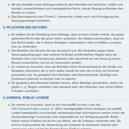
Mit dem Erstellen eines Beitrags erteilst du dem Betreiber ein einfaches, zeitlich und
räumlich unbeschränktes und unentgeltliches Recht, deinen Beitrag im Rahmen des
Boards zu nutzen.
Das Nutzungsrecht nach Punkt 2, Unterpunkt a bleibt auch nach Kündigung des
Nutzungsvertrages bestehen.
3. PFLICHTEN DES NUTZERS
Du erklärst mit der Erstellung eines Beitrags, dass er keine Inhalte enthält, die gegen
geltendes Recht oder die guten Sitten verstoßen. Du erklärst insbesondere, dass du
das Recht besitzt, die in deinen Beiträgen verwendeten Links und Bilder zu setzen
bzw. zu verwenden.
Der Betreiber des Boards übt das Hausrecht aus. Bei Verstößen gegen diese
Nutzungsbedingungen oder anderer im Board veröffentlichten Regeln kann der
Betreiber dich nach Abmahnung zeitweise oder dauerhaft von der Nutzung dieses
Boards ausschließen und dir ein Hausverbot erteilen.
Du nimmst zur Kenntnis, dass der Betreiber keine Verantwortung für die Inhalte von
Beiträgen übernimmt, die er nicht selbst erstellt hat oder die er nicht zur Kenntnis
genommen hat. Du gestattest dem Betreiber, dein Benutzerkonto, Beiträge und
Funktionen jederzeit zu löschen oder zu sperren.
Du gestattest dem Betreiber darüber hinaus, deine Beiträge abzuändern, sofern sie
gegen o. g. Regeln verstoßen oder geeignet sind, dem Betreiber oder einem Dritten
Schaden zuzufügen.
4. GENERAL PUBLIC LICENSE
Du nimmst zur Kenntnis, dass es sich bei phpBB um eine unter der „
GNU General Public License v2
“ (GPL) bereitgestellten Foren-Software von phpBB
Limited (www.phpbb.com) handelt; deutschsprachige Informationen werden durch die
deutschsprachige Community unter www.phpbb.de zur Verfügung gestellt. Beide
haben keinen Einfluss auf die Art und Weise, wie die Software verwendet wird. Sie
können insbesondere die Verwendung der Software für bestimmte Zwecke nicht
untersagen oder auf Inhalte fremder Foren Einfluss nehmen.