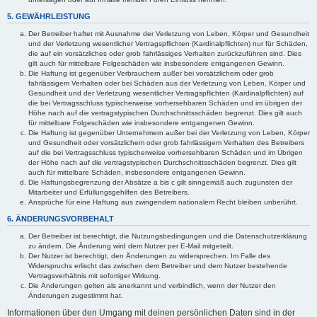
5. GEWÄHRLEISTUNG
Der Betreiber haftet mit Ausnahme der Verletzung von Leben, Körper und Gesundheit
und der Verletzung wesentlicher Vertragspflichten (Kardinalpflichten) nur für Schäden,
die auf ein vorsätzliches oder grob fahrlässiges Verhalten zurückzuführen sind. Dies
gilt auch für mittelbare Folgeschäden wie insbesondere entgangenen Gewinn.
Die Haftung ist gegenüber Verbrauchern außer bei vorsätzlichem oder grob
fahrlässigem Verhalten oder bei Schäden aus der Verletzung von Leben, Körper und
Gesundheit und der Verletzung wesentlicher Vertragspflichten (Kardinalpflichten) auf
die bei Vertragsschluss typischerweise vorhersehbaren Schäden und im übrigen der
Höhe nach auf die vertragstypischen Durchschnittsschäden begrenzt. Dies gilt auch
für mittelbare Folgeschäden wie insbesondere entgangenen Gewinn.
Die Haftung ist gegenüber Unternehmern außer bei der Verletzung von Leben, Körper
und Gesundheit oder vorsätzlichem oder grob fahrlässigem Verhalten des Betreibers
auf die bei Vertragsschluss typischerweise vorhersehbaren Schäden und im Übrigen
der Höhe nach auf die vertragstypischen Durchschnittsschäden begrenzt. Dies gilt
auch für mittelbare Schäden, insbesondere entgangenen Gewinn.
Die Haftungsbegrenzung der Absätze a bis c gilt sinngemäß auch zugunsten der
Mitarbeiter und Erfüllungsgehilfen des Betreibers.
Ansprüche für eine Haftung aus zwingendem nationalem Recht bleiben unberührt.
6. ÄNDERUNGSVORBEHALT
Der Betreiber ist berechtigt, die Nutzungsbedingungen und die Datenschutzerklärung
zu ändern. Die Änderung wird dem Nutzer per E-Mail mitgeteilt.
Der Nutzer ist berechtigt, den Änderungen zu widersprechen. Im Falle des
Widerspruchs erlischt das zwischen dem Betreiber und dem Nutzer bestehende
Vertragsverhältnis mit sofortiger Wirkung.
Die Änderungen gelten als anerkannt und verbindlich, wenn der Nutzer den
Änderungen zugestimmt hat.
Informationen über den Umgang mit deinen persönlichen Daten sind in der