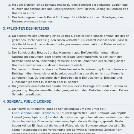
Mit dem Erstellen eines Beitrags erteilst du dem Betreiber ein einfaches, zeitlich und
räumlich unbeschränktes und unentgeltliches Recht, deinen Beitrag im Rahmen des
Boards zu nutzen.
Das Nutzungsrecht nach Punkt 2, Unterpunkt a bleibt auch nach Kündigung des
Nutzungsvertrages bestehen.
3. PFLICHTEN DES NUTZERS
Du erklärst mit der Erstellung eines Beitrags, dass er keine Inhalte enthält, die gegen
geltendes Recht oder die guten Sitten verstoßen. Du erklärst insbesondere, dass du
das Recht besitzt, die in deinen Beiträgen verwendeten Links und Bilder zu setzen
bzw. zu verwenden.
Der Betreiber des Boards übt das Hausrecht aus. Bei Verstößen gegen diese
Nutzungsbedingungen oder anderer im Board veröffentlichten Regeln kann der
Betreiber dich nach Abmahnung zeitweise oder dauerhaft von der Nutzung dieses
Boards ausschließen und dir ein Hausverbot erteilen.
Du nimmst zur Kenntnis, dass der Betreiber keine Verantwortung für die Inhalte von
Beiträgen übernimmt, die er nicht selbst erstellt hat oder die er nicht zur Kenntnis
genommen hat. Du gestattest dem Betreiber, dein Benutzerkonto, Beiträge und
Funktionen jederzeit zu löschen oder zu sperren.
Du gestattest dem Betreiber darüber hinaus, deine Beiträge abzuändern, sofern sie
gegen o. g. Regeln verstoßen oder geeignet sind, dem Betreiber oder einem Dritten
Schaden zuzufügen.
4. GENERAL PUBLIC LICENSE
Du nimmst zur Kenntnis, dass es sich bei phpBB um eine unter der „
GNU General Public License v2
“ (GPL) bereitgestellten Foren-Software von phpBB
Limited (www.phpbb.com) handelt; deutschsprachige Informationen werden durch die
deutschsprachige Community unter www.phpbb.de zur Verfügung gestellt. Beide
haben keinen Einfluss auf die Art und Weise, wie die Software verwendet wird. Sie
können insbesondere die Verwendung der Software für bestimmte Zwecke nicht
untersagen oder auf Inhalte fremder Foren Einfluss nehmen.