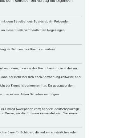
 und dem Betreiber ein Vertrag mit folgenden
ag mit dem Betreiber des Boards ab (im Folgenden
 an dieser Stelle veröffentlichten Regelungen.
Beitrag im Rahmen des Boards zu nutzen.
 insbesondere, dass du das Recht besitzt, die in deinen
 kann der Betreiber dich nach Abmahnung zeitweise oder
r nicht zur Kenntnis genommen hat. Du gestattest dem
ber oder einem Dritten Schaden zuzufügen.
hpBB Limited (www.phpbb.com) handelt; deutschsprachige
und Weise, wie die Software verwendet wird. Sie können
chten) nur für Schäden, die auf ein vorsätzliches oder