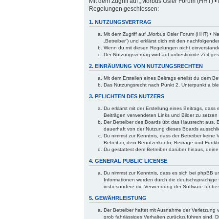
Mit dem Zugriff auf „Morbus Osler Forum (HHT) • 
Regelungen geschlossen:
1. NUTZUNGSVERTRAG
Mit dem Zugriff auf „Morbus Osler Forum (HHT) • N
„Betreiber“) und erklärst dich mit den nachfolgen
Wenn du mit diesen Regelungen nicht einverstanden 
Der Nutzungsvertrag wird auf unbestimmte Zeit ges
2. EINRÄUMUNG VON NUTZUNGSRECHTEN
Mit dem Erstellen eines Beitrags erteilst du dem B
Das Nutzungsrecht nach Punkt 2, Unterpunkt a bl
3. PFLICHTEN DES NUTZERS
Du erklärst mit der Erstellung eines Beitrags, dass
Beiträgen verwendeten Links und Bilder zu setzen
Der Betreiber des Boards übt das Hausrecht aus. 
dauerhaft von der Nutzung dieses Boards ausschlie
Du nimmst zur Kenntnis, dass der Betreiber keine V
Betreiber, dein Benutzerkonto, Beiträge und Funkti
Du gestattest dem Betreiber darüber hinaus, dein
4. GENERAL PUBLIC LICENSE
Du nimmst zur Kenntnis, dass es sich bei phpBB um
Informationen werden durch die deutschsprachige 
insbesondere die Verwendung der Software für bes
5. GEWÄHRLEISTUNG
Der Betreiber haftet mit Ausnahme der Verletzung v
grob fahrlässiges Verhalten zurückzuführen sind. 