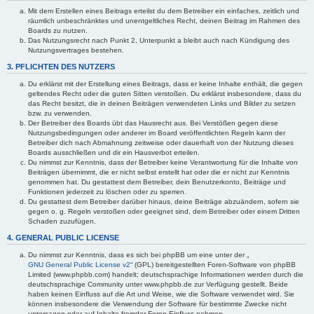
Mit dem Erstellen eines Beitrags erteilst du dem Betreiber ein einfaches, zeitlich und
räumlich unbeschränktes und unentgeltliches Recht, deinen Beitrag im Rahmen des
Boards zu nutzen.
Das Nutzungsrecht nach Punkt 2, Unterpunkt a bleibt auch nach Kündigung des
Nutzungsvertrages bestehen.
3. PFLICHTEN DES NUTZERS
Du erklärst mit der Erstellung eines Beitrags, dass er keine Inhalte enthält, die gegen
geltendes Recht oder die guten Sitten verstoßen. Du erklärst insbesondere, dass du
das Recht besitzt, die in deinen Beiträgen verwendeten Links und Bilder zu setzen
bzw. zu verwenden.
Der Betreiber des Boards übt das Hausrecht aus. Bei Verstößen gegen diese
Nutzungsbedingungen oder anderer im Board veröffentlichten Regeln kann der
Betreiber dich nach Abmahnung zeitweise oder dauerhaft von der Nutzung dieses
Boards ausschließen und dir ein Hausverbot erteilen.
Du nimmst zur Kenntnis, dass der Betreiber keine Verantwortung für die Inhalte von
Beiträgen übernimmt, die er nicht selbst erstellt hat oder die er nicht zur Kenntnis
genommen hat. Du gestattest dem Betreiber, dein Benutzerkonto, Beiträge und
Funktionen jederzeit zu löschen oder zu sperren.
Du gestattest dem Betreiber darüber hinaus, deine Beiträge abzuändern, sofern sie
gegen o. g. Regeln verstoßen oder geeignet sind, dem Betreiber oder einem Dritten
Schaden zuzufügen.
4. GENERAL PUBLIC LICENSE
Du nimmst zur Kenntnis, dass es sich bei phpBB um eine unter der „
GNU General Public License v2
“ (GPL) bereitgestellten Foren-Software von phpBB
Limited (www.phpbb.com) handelt; deutschsprachige Informationen werden durch die
deutschsprachige Community unter www.phpbb.de zur Verfügung gestellt. Beide
haben keinen Einfluss auf die Art und Weise, wie die Software verwendet wird. Sie
können insbesondere die Verwendung der Software für bestimmte Zwecke nicht
untersagen oder auf Inhalte fremder Foren Einfluss nehmen.