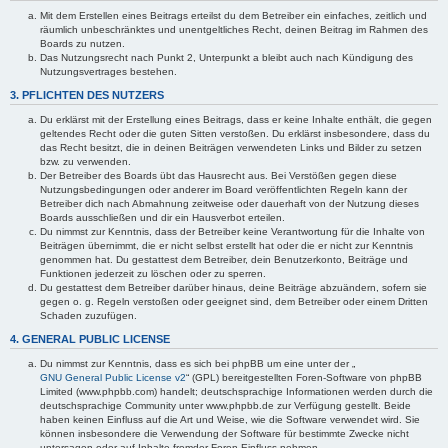
Mit dem Erstellen eines Beitrags erteilst du dem Betreiber ein einfaches, zeitlich und
räumlich unbeschränktes und unentgeltliches Recht, deinen Beitrag im Rahmen des
Boards zu nutzen.
Das Nutzungsrecht nach Punkt 2, Unterpunkt a bleibt auch nach Kündigung des
Nutzungsvertrages bestehen.
3. PFLICHTEN DES NUTZERS
Du erklärst mit der Erstellung eines Beitrags, dass er keine Inhalte enthält, die gegen
geltendes Recht oder die guten Sitten verstoßen. Du erklärst insbesondere, dass du
das Recht besitzt, die in deinen Beiträgen verwendeten Links und Bilder zu setzen
bzw. zu verwenden.
Der Betreiber des Boards übt das Hausrecht aus. Bei Verstößen gegen diese
Nutzungsbedingungen oder anderer im Board veröffentlichten Regeln kann der
Betreiber dich nach Abmahnung zeitweise oder dauerhaft von der Nutzung dieses
Boards ausschließen und dir ein Hausverbot erteilen.
Du nimmst zur Kenntnis, dass der Betreiber keine Verantwortung für die Inhalte von
Beiträgen übernimmt, die er nicht selbst erstellt hat oder die er nicht zur Kenntnis
genommen hat. Du gestattest dem Betreiber, dein Benutzerkonto, Beiträge und
Funktionen jederzeit zu löschen oder zu sperren.
Du gestattest dem Betreiber darüber hinaus, deine Beiträge abzuändern, sofern sie
gegen o. g. Regeln verstoßen oder geeignet sind, dem Betreiber oder einem Dritten
Schaden zuzufügen.
4. GENERAL PUBLIC LICENSE
Du nimmst zur Kenntnis, dass es sich bei phpBB um eine unter der „
GNU General Public License v2
“ (GPL) bereitgestellten Foren-Software von phpBB
Limited (www.phpbb.com) handelt; deutschsprachige Informationen werden durch die
deutschsprachige Community unter www.phpbb.de zur Verfügung gestellt. Beide
haben keinen Einfluss auf die Art und Weise, wie die Software verwendet wird. Sie
können insbesondere die Verwendung der Software für bestimmte Zwecke nicht
untersagen oder auf Inhalte fremder Foren Einfluss nehmen.