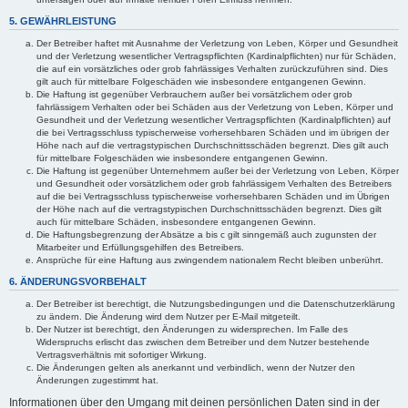
5. GEWÄHRLEISTUNG
Der Betreiber haftet mit Ausnahme der Verletzung von Leben, Körper und Gesundheit
und der Verletzung wesentlicher Vertragspflichten (Kardinalpflichten) nur für Schäden,
die auf ein vorsätzliches oder grob fahrlässiges Verhalten zurückzuführen sind. Dies
gilt auch für mittelbare Folgeschäden wie insbesondere entgangenen Gewinn.
Die Haftung ist gegenüber Verbrauchern außer bei vorsätzlichem oder grob
fahrlässigem Verhalten oder bei Schäden aus der Verletzung von Leben, Körper und
Gesundheit und der Verletzung wesentlicher Vertragspflichten (Kardinalpflichten) auf
die bei Vertragsschluss typischerweise vorhersehbaren Schäden und im übrigen der
Höhe nach auf die vertragstypischen Durchschnittsschäden begrenzt. Dies gilt auch
für mittelbare Folgeschäden wie insbesondere entgangenen Gewinn.
Die Haftung ist gegenüber Unternehmern außer bei der Verletzung von Leben, Körper
und Gesundheit oder vorsätzlichem oder grob fahrlässigem Verhalten des Betreibers
auf die bei Vertragsschluss typischerweise vorhersehbaren Schäden und im Übrigen
der Höhe nach auf die vertragstypischen Durchschnittsschäden begrenzt. Dies gilt
auch für mittelbare Schäden, insbesondere entgangenen Gewinn.
Die Haftungsbegrenzung der Absätze a bis c gilt sinngemäß auch zugunsten der
Mitarbeiter und Erfüllungsgehilfen des Betreibers.
Ansprüche für eine Haftung aus zwingendem nationalem Recht bleiben unberührt.
6. ÄNDERUNGSVORBEHALT
Der Betreiber ist berechtigt, die Nutzungsbedingungen und die Datenschutzerklärung
zu ändern. Die Änderung wird dem Nutzer per E-Mail mitgeteilt.
Der Nutzer ist berechtigt, den Änderungen zu widersprechen. Im Falle des
Widerspruchs erlischt das zwischen dem Betreiber und dem Nutzer bestehende
Vertragsverhältnis mit sofortiger Wirkung.
Die Änderungen gelten als anerkannt und verbindlich, wenn der Nutzer den
Änderungen zugestimmt hat.
Informationen über den Umgang mit deinen persönlichen Daten sind in der