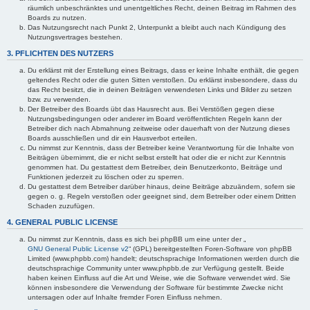
räumlich unbeschränktes und unentgeltliches Recht, deinen Beitrag im Rahmen des
Boards zu nutzen.
Das Nutzungsrecht nach Punkt 2, Unterpunkt a bleibt auch nach Kündigung des
Nutzungsvertrages bestehen.
3. PFLICHTEN DES NUTZERS
Du erklärst mit der Erstellung eines Beitrags, dass er keine Inhalte enthält, die gegen
geltendes Recht oder die guten Sitten verstoßen. Du erklärst insbesondere, dass du
das Recht besitzt, die in deinen Beiträgen verwendeten Links und Bilder zu setzen
bzw. zu verwenden.
Der Betreiber des Boards übt das Hausrecht aus. Bei Verstößen gegen diese
Nutzungsbedingungen oder anderer im Board veröffentlichten Regeln kann der
Betreiber dich nach Abmahnung zeitweise oder dauerhaft von der Nutzung dieses
Boards ausschließen und dir ein Hausverbot erteilen.
Du nimmst zur Kenntnis, dass der Betreiber keine Verantwortung für die Inhalte von
Beiträgen übernimmt, die er nicht selbst erstellt hat oder die er nicht zur Kenntnis
genommen hat. Du gestattest dem Betreiber, dein Benutzerkonto, Beiträge und
Funktionen jederzeit zu löschen oder zu sperren.
Du gestattest dem Betreiber darüber hinaus, deine Beiträge abzuändern, sofern sie
gegen o. g. Regeln verstoßen oder geeignet sind, dem Betreiber oder einem Dritten
Schaden zuzufügen.
4. GENERAL PUBLIC LICENSE
Du nimmst zur Kenntnis, dass es sich bei phpBB um eine unter der „
GNU General Public License v2
“ (GPL) bereitgestellten Foren-Software von phpBB
Limited (www.phpbb.com) handelt; deutschsprachige Informationen werden durch die
deutschsprachige Community unter www.phpbb.de zur Verfügung gestellt. Beide
haben keinen Einfluss auf die Art und Weise, wie die Software verwendet wird. Sie
können insbesondere die Verwendung der Software für bestimmte Zwecke nicht
untersagen oder auf Inhalte fremder Foren Einfluss nehmen.