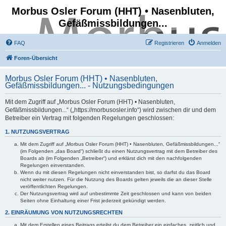
Morbus Osler Forum (HHT) • Nasenbluten,
Gefäßmissbildungen...
FAQ
Registrieren
Anmelden
Foren-Übersicht
Morbus Osler Forum (HHT) • Nasenbluten,
Gefäßmissbildungen... - Nutzungsbedingungen
Mit dem Zugriff auf „Morbus Osler Forum (HHT) • Nasenbluten,
Gefäßmissbildungen...“ („https://morbusosler.info“) wird zwischen dir und dem
Betreiber ein Vertrag mit folgenden Regelungen geschlossen:
1. NUTZUNGSVERTRAG
Mit dem Zugriff auf „Morbus Osler Forum (HHT) • Nasenbluten, Gefäßmissbildungen...“
(im Folgenden „das Board“) schließt du einen Nutzungsvertrag mit dem Betreiber des
Boards ab (im Folgenden „Betreiber“) und erklärst dich mit den nachfolgenden
Regelungen einverstanden.
Wenn du mit diesen Regelungen nicht einverstanden bist, so darfst du das Board
nicht weiter nutzen. Für die Nutzung des Boards gelten jeweils die an dieser Stelle
veröffentlichten Regelungen.
Der Nutzungsvertrag wird auf unbestimmte Zeit geschlossen und kann von beiden
Seiten ohne Einhaltung einer Frist jederzeit gekündigt werden.
2. EINRÄUMUNG VON NUTZUNGSRECHTEN
Mit dem Erstellen eines Beitrags erteilst du dem Betreiber ein einfaches, zeitlich und