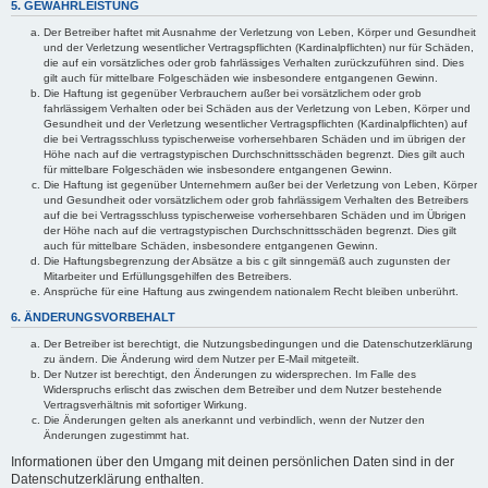
5. GEWÄHRLEISTUNG
Der Betreiber haftet mit Ausnahme der Verletzung von Leben, Körper und Gesundheit
und der Verletzung wesentlicher Vertragspflichten (Kardinalpflichten) nur für Schäden,
die auf ein vorsätzliches oder grob fahrlässiges Verhalten zurückzuführen sind. Dies
gilt auch für mittelbare Folgeschäden wie insbesondere entgangenen Gewinn.
Die Haftung ist gegenüber Verbrauchern außer bei vorsätzlichem oder grob
fahrlässigem Verhalten oder bei Schäden aus der Verletzung von Leben, Körper und
Gesundheit und der Verletzung wesentlicher Vertragspflichten (Kardinalpflichten) auf
die bei Vertragsschluss typischerweise vorhersehbaren Schäden und im übrigen der
Höhe nach auf die vertragstypischen Durchschnittsschäden begrenzt. Dies gilt auch
für mittelbare Folgeschäden wie insbesondere entgangenen Gewinn.
Die Haftung ist gegenüber Unternehmern außer bei der Verletzung von Leben, Körper
und Gesundheit oder vorsätzlichem oder grob fahrlässigem Verhalten des Betreibers
auf die bei Vertragsschluss typischerweise vorhersehbaren Schäden und im Übrigen
der Höhe nach auf die vertragstypischen Durchschnittsschäden begrenzt. Dies gilt
auch für mittelbare Schäden, insbesondere entgangenen Gewinn.
Die Haftungsbegrenzung der Absätze a bis c gilt sinngemäß auch zugunsten der
Mitarbeiter und Erfüllungsgehilfen des Betreibers.
Ansprüche für eine Haftung aus zwingendem nationalem Recht bleiben unberührt.
6. ÄNDERUNGSVORBEHALT
Der Betreiber ist berechtigt, die Nutzungsbedingungen und die Datenschutzerklärung
zu ändern. Die Änderung wird dem Nutzer per E-Mail mitgeteilt.
Der Nutzer ist berechtigt, den Änderungen zu widersprechen. Im Falle des
Widerspruchs erlischt das zwischen dem Betreiber und dem Nutzer bestehende
Vertragsverhältnis mit sofortiger Wirkung.
Die Änderungen gelten als anerkannt und verbindlich, wenn der Nutzer den
Änderungen zugestimmt hat.
Informationen über den Umgang mit deinen persönlichen Daten sind in der
Datenschutzerklärung enthalten.