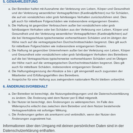
5. GEWÄHRLEISTUNG
Der Betreiber haftet mit Ausnahme der Verletzung von Leben, Körper und Gesundheit
und der Verletzung wesentlicher Vertragspflichten (Kardinalpflichten) nur für Schäden,
die auf ein vorsätzliches oder grob fahrlässiges Verhalten zurückzuführen sind. Dies
gilt auch für mittelbare Folgeschäden wie insbesondere entgangenen Gewinn.
Die Haftung ist gegenüber Verbrauchern außer bei vorsätzlichem oder grob
fahrlässigem Verhalten oder bei Schäden aus der Verletzung von Leben, Körper und
Gesundheit und der Verletzung wesentlicher Vertragspflichten (Kardinalpflichten) auf
die bei Vertragsschluss typischerweise vorhersehbaren Schäden und im übrigen der
Höhe nach auf die vertragstypischen Durchschnittsschäden begrenzt. Dies gilt auch
für mittelbare Folgeschäden wie insbesondere entgangenen Gewinn.
Die Haftung ist gegenüber Unternehmern außer bei der Verletzung von Leben, Körper
und Gesundheit oder vorsätzlichem oder grob fahrlässigem Verhalten des Betreibers
auf die bei Vertragsschluss typischerweise vorhersehbaren Schäden und im Übrigen
der Höhe nach auf die vertragstypischen Durchschnittsschäden begrenzt. Dies gilt
auch für mittelbare Schäden, insbesondere entgangenen Gewinn.
Die Haftungsbegrenzung der Absätze a bis c gilt sinngemäß auch zugunsten der
Mitarbeiter und Erfüllungsgehilfen des Betreibers.
Ansprüche für eine Haftung aus zwingendem nationalem Recht bleiben unberührt.
6. ÄNDERUNGSVORBEHALT
Der Betreiber ist berechtigt, die Nutzungsbedingungen und die Datenschutzerklärung
zu ändern. Die Änderung wird dem Nutzer per E-Mail mitgeteilt.
Der Nutzer ist berechtigt, den Änderungen zu widersprechen. Im Falle des
Widerspruchs erlischt das zwischen dem Betreiber und dem Nutzer bestehende
Vertragsverhältnis mit sofortiger Wirkung.
Die Änderungen gelten als anerkannt und verbindlich, wenn der Nutzer den
Änderungen zugestimmt hat.
Informationen über den Umgang mit deinen persönlichen Daten sind in der
Datenschutzerklärung enthalten.