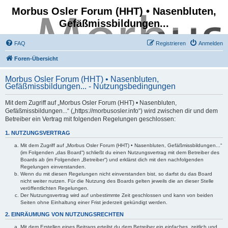
Morbus Osler Forum (HHT) • Nasenbluten,
Gefäßmissbildungen...
FAQ
Registrieren
Anmelden
Foren-Übersicht
Morbus Osler Forum (HHT) • Nasenbluten,
Gefäßmissbildungen... - Nutzungsbedingungen
Mit dem Zugriff auf „Morbus Osler Forum (HHT) • Nasenbluten,
Gefäßmissbildungen...“ („https://morbusosler.info“) wird zwischen dir und dem
Betreiber ein Vertrag mit folgenden Regelungen geschlossen:
1. NUTZUNGSVERTRAG
Mit dem Zugriff auf „Morbus Osler Forum (HHT) • Nasenbluten, Gefäßmissbildungen...“
(im Folgenden „das Board“) schließt du einen Nutzungsvertrag mit dem Betreiber des
Boards ab (im Folgenden „Betreiber“) und erklärst dich mit den nachfolgenden
Regelungen einverstanden.
Wenn du mit diesen Regelungen nicht einverstanden bist, so darfst du das Board
nicht weiter nutzen. Für die Nutzung des Boards gelten jeweils die an dieser Stelle
veröffentlichten Regelungen.
Der Nutzungsvertrag wird auf unbestimmte Zeit geschlossen und kann von beiden
Seiten ohne Einhaltung einer Frist jederzeit gekündigt werden.
2. EINRÄUMUNG VON NUTZUNGSRECHTEN
Mit dem Erstellen eines Beitrags erteilst du dem Betreiber ein einfaches, zeitlich und