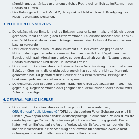
räumlich unbeschränktes und unentgeltliches Recht, deinen Beitrag im Rahmen des
Boards zu nutzen.
Das Nutzungsrecht nach Punkt 2, Unterpunkt a bleibt auch nach Kündigung des
Nutzungsvertrages bestehen.
3. PFLICHTEN DES NUTZERS
Du erklärst mit der Erstellung eines Beitrags, dass er keine Inhalte enthält, die gegen
geltendes Recht oder die guten Sitten verstoßen. Du erklärst insbesondere, dass du
das Recht besitzt, die in deinen Beiträgen verwendeten Links und Bilder zu setzen
bzw. zu verwenden.
Der Betreiber des Boards übt das Hausrecht aus. Bei Verstößen gegen diese
Nutzungsbedingungen oder anderer im Board veröffentlichten Regeln kann der
Betreiber dich nach Abmahnung zeitweise oder dauerhaft von der Nutzung dieses
Boards ausschließen und dir ein Hausverbot erteilen.
Du nimmst zur Kenntnis, dass der Betreiber keine Verantwortung für die Inhalte von
Beiträgen übernimmt, die er nicht selbst erstellt hat oder die er nicht zur Kenntnis
genommen hat. Du gestattest dem Betreiber, dein Benutzerkonto, Beiträge und
Funktionen jederzeit zu löschen oder zu sperren.
Du gestattest dem Betreiber darüber hinaus, deine Beiträge abzuändern, sofern sie
gegen o. g. Regeln verstoßen oder geeignet sind, dem Betreiber oder einem Dritten
Schaden zuzufügen.
4. GENERAL PUBLIC LICENSE
Du nimmst zur Kenntnis, dass es sich bei phpBB um eine unter der „
GNU General Public License v2
“ (GPL) bereitgestellten Foren-Software von phpBB
Limited (www.phpbb.com) handelt; deutschsprachige Informationen werden durch die
deutschsprachige Community unter www.phpbb.de zur Verfügung gestellt. Beide
haben keinen Einfluss auf die Art und Weise, wie die Software verwendet wird. Sie
können insbesondere die Verwendung der Software für bestimmte Zwecke nicht
untersagen oder auf Inhalte fremder Foren Einfluss nehmen.