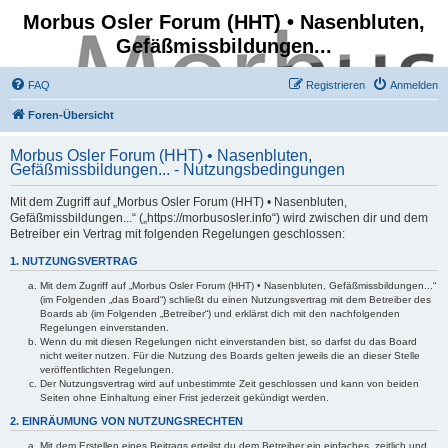
Morbus Osler Forum (HHT) • Nasenbluten,
Gefäßmissbildungen...
FAQ
Registrieren
Anmelden
Foren-Übersicht
Morbus Osler Forum (HHT) • Nasenbluten,
Gefäßmissbildungen... - Nutzungsbedingungen
Mit dem Zugriff auf „Morbus Osler Forum (HHT) • Nasenbluten,
Gefäßmissbildungen...“ („https://morbusosler.info“) wird zwischen dir und dem
Betreiber ein Vertrag mit folgenden Regelungen geschlossen:
1. NUTZUNGSVERTRAG
Mit dem Zugriff auf „Morbus Osler Forum (HHT) • Nasenbluten, Gefäßmissbildungen...“
(im Folgenden „das Board“) schließt du einen Nutzungsvertrag mit dem Betreiber des
Boards ab (im Folgenden „Betreiber“) und erklärst dich mit den nachfolgenden
Regelungen einverstanden.
Wenn du mit diesen Regelungen nicht einverstanden bist, so darfst du das Board
nicht weiter nutzen. Für die Nutzung des Boards gelten jeweils die an dieser Stelle
veröffentlichten Regelungen.
Der Nutzungsvertrag wird auf unbestimmte Zeit geschlossen und kann von beiden
Seiten ohne Einhaltung einer Frist jederzeit gekündigt werden.
2. EINRÄUMUNG VON NUTZUNGSRECHTEN
Mit dem Erstellen eines Beitrags erteilst du dem Betreiber ein einfaches, zeitlich und