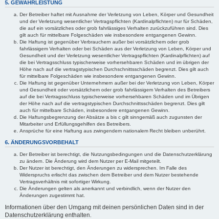
5. GEWÄHRLEISTUNG
Der Betreiber haftet mit Ausnahme der Verletzung von Leben, Körper und Gesundheit
und der Verletzung wesentlicher Vertragspflichten (Kardinalpflichten) nur für Schäden,
die auf ein vorsätzliches oder grob fahrlässiges Verhalten zurückzuführen sind. Dies
gilt auch für mittelbare Folgeschäden wie insbesondere entgangenen Gewinn.
Die Haftung ist gegenüber Verbrauchern außer bei vorsätzlichem oder grob
fahrlässigem Verhalten oder bei Schäden aus der Verletzung von Leben, Körper und
Gesundheit und der Verletzung wesentlicher Vertragspflichten (Kardinalpflichten) auf
die bei Vertragsschluss typischerweise vorhersehbaren Schäden und im übrigen der
Höhe nach auf die vertragstypischen Durchschnittsschäden begrenzt. Dies gilt auch
für mittelbare Folgeschäden wie insbesondere entgangenen Gewinn.
Die Haftung ist gegenüber Unternehmern außer bei der Verletzung von Leben, Körper
und Gesundheit oder vorsätzlichem oder grob fahrlässigem Verhalten des Betreibers
auf die bei Vertragsschluss typischerweise vorhersehbaren Schäden und im Übrigen
der Höhe nach auf die vertragstypischen Durchschnittsschäden begrenzt. Dies gilt
auch für mittelbare Schäden, insbesondere entgangenen Gewinn.
Die Haftungsbegrenzung der Absätze a bis c gilt sinngemäß auch zugunsten der
Mitarbeiter und Erfüllungsgehilfen des Betreibers.
Ansprüche für eine Haftung aus zwingendem nationalem Recht bleiben unberührt.
6. ÄNDERUNGSVORBEHALT
Der Betreiber ist berechtigt, die Nutzungsbedingungen und die Datenschutzerklärung
zu ändern. Die Änderung wird dem Nutzer per E-Mail mitgeteilt.
Der Nutzer ist berechtigt, den Änderungen zu widersprechen. Im Falle des
Widerspruchs erlischt das zwischen dem Betreiber und dem Nutzer bestehende
Vertragsverhältnis mit sofortiger Wirkung.
Die Änderungen gelten als anerkannt und verbindlich, wenn der Nutzer den
Änderungen zugestimmt hat.
Informationen über den Umgang mit deinen persönlichen Daten sind in der
Datenschutzerklärung enthalten.