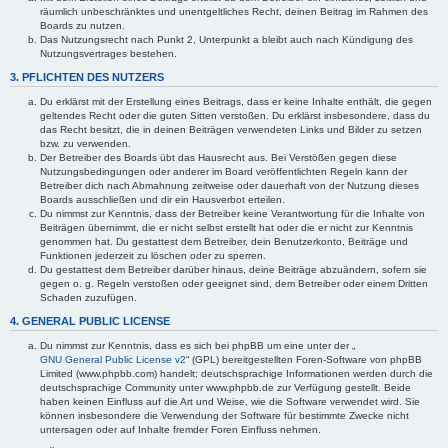
räumlich unbeschränktes und unentgeltliches Recht, deinen Beitrag im Rahmen des
Boards zu nutzen.
Das Nutzungsrecht nach Punkt 2, Unterpunkt a bleibt auch nach Kündigung des
Nutzungsvertrages bestehen.
3. PFLICHTEN DES NUTZERS
Du erklärst mit der Erstellung eines Beitrags, dass er keine Inhalte enthält, die gegen
geltendes Recht oder die guten Sitten verstoßen. Du erklärst insbesondere, dass du
das Recht besitzt, die in deinen Beiträgen verwendeten Links und Bilder zu setzen
bzw. zu verwenden.
Der Betreiber des Boards übt das Hausrecht aus. Bei Verstößen gegen diese
Nutzungsbedingungen oder anderer im Board veröffentlichten Regeln kann der
Betreiber dich nach Abmahnung zeitweise oder dauerhaft von der Nutzung dieses
Boards ausschließen und dir ein Hausverbot erteilen.
Du nimmst zur Kenntnis, dass der Betreiber keine Verantwortung für die Inhalte von
Beiträgen übernimmt, die er nicht selbst erstellt hat oder die er nicht zur Kenntnis
genommen hat. Du gestattest dem Betreiber, dein Benutzerkonto, Beiträge und
Funktionen jederzeit zu löschen oder zu sperren.
Du gestattest dem Betreiber darüber hinaus, deine Beiträge abzuändern, sofern sie
gegen o. g. Regeln verstoßen oder geeignet sind, dem Betreiber oder einem Dritten
Schaden zuzufügen.
4. GENERAL PUBLIC LICENSE
Du nimmst zur Kenntnis, dass es sich bei phpBB um eine unter der „
GNU General Public License v2
“ (GPL) bereitgestellten Foren-Software von phpBB
Limited (www.phpbb.com) handelt; deutschsprachige Informationen werden durch die
deutschsprachige Community unter www.phpbb.de zur Verfügung gestellt. Beide
haben keinen Einfluss auf die Art und Weise, wie die Software verwendet wird. Sie
können insbesondere die Verwendung der Software für bestimmte Zwecke nicht
untersagen oder auf Inhalte fremder Foren Einfluss nehmen.