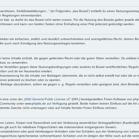
asenbluten, Gefäßmissbildungen...“ (im Folgenden „das Board“) schließt du einen Nutzungsvertr
den Regelungen einverstanden.
bist, so darfst du das Board nicht weiter nutzen. Für die Nutzung des Boards gelten jeweils die
chlossen und kann von beiden Seiten ohne Einhaltung einer Frist jederzeit gekündigt werden.
etreiber ein einfaches, zeitlich und räumlich unbeschränktes und unentgeltliches Recht, deinen 
eibt auch nach Kündigung des Nutzungsvertrages bestehen.
 er keine Inhalte enthält, die gegen geltendes Recht oder die guten Sitten verstoßen. Du erklärst
 bzw. zu verwenden.
Bei Verstößen gegen diese Nutzungsbedingungen oder anderer im Board veröffentlichten Regeln
ßen und dir ein Hausverbot erteilen.
erantwortung für die Inhalte von Beiträgen übernimmt, die er nicht selbst erstellt hat oder die e
onen jederzeit zu löschen oder zu sperren.
e Beiträge abzuändern, sofern sie gegen o. g. Regeln verstoßen oder geeignet sind, dem Betrei
 eine unter der „
GNU General Public License v2
“ (GPL) bereitgestellten Foren-Software von p
Community unter www.phpbb.de zur Verfügung gestellt. Beide haben keinen Einfluss auf die Art 
timmte Zwecke nicht untersagen oder auf Inhalte fremder Foren Einfluss nehmen.
on Leben, Körper und Gesundheit und der Verletzung wesentlicher Vertragspflichten (Kardinalpfli
Dies gilt auch für mittelbare Folgeschäden wie insbesondere entgangenen Gewinn.
 vorsätzlichem oder grob fahrlässigem Verhalten oder bei Schäden aus der Verletzung von Leben
Vertragsschluss typischerweise vorhersehbaren Schäden und im übrigen der Höhe nach auf die vert