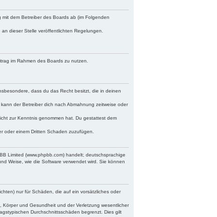
ag mit dem Betreiber des Boards ab (im Folgenden
 an dieser Stelle veröffentlichten Regelungen.
Beitrag im Rahmen des Boards zu nutzen.
 insbesondere, dass du das Recht besitzt, die in deinen
 kann der Betreiber dich nach Abmahnung zeitweise oder
r nicht zur Kenntnis genommen hat. Du gestattest dem
ber oder einem Dritten Schaden zuzufügen.
hpBB Limited (www.phpbb.com) handelt; deutschsprachige
und Weise, wie die Software verwendet wird. Sie können
chten) nur für Schäden, die auf ein vorsätzliches oder
, Körper und Gesundheit und der Verletzung wesentlicher
ragstypischen Durchschnittsschäden begrenzt. Dies gilt