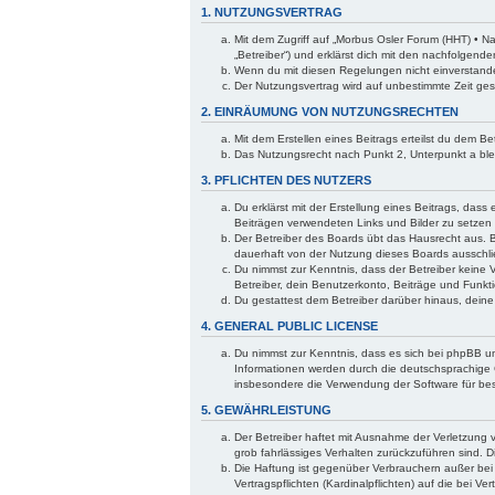
1. NUTZUNGSVERTRAG
Mit dem Zugriff auf „Morbus Osler Forum (HHT) • N
„Betreiber“) und erklärst dich mit den nachfolgen
Wenn du mit diesen Regelungen nicht einverstanden 
Der Nutzungsvertrag wird auf unbestimmte Zeit ges
2. EINRÄUMUNG VON NUTZUNGSRECHTEN
Mit dem Erstellen eines Beitrags erteilst du dem B
Das Nutzungsrecht nach Punkt 2, Unterpunkt a bl
3. PFLICHTEN DES NUTZERS
Du erklärst mit der Erstellung eines Beitrags, dass
Beiträgen verwendeten Links und Bilder zu setzen
Der Betreiber des Boards übt das Hausrecht aus. 
dauerhaft von der Nutzung dieses Boards ausschlie
Du nimmst zur Kenntnis, dass der Betreiber keine V
Betreiber, dein Benutzerkonto, Beiträge und Funkti
Du gestattest dem Betreiber darüber hinaus, dein
4. GENERAL PUBLIC LICENSE
Du nimmst zur Kenntnis, dass es sich bei phpBB um
Informationen werden durch die deutschsprachige 
insbesondere die Verwendung der Software für bes
5. GEWÄHRLEISTUNG
Der Betreiber haftet mit Ausnahme der Verletzung v
grob fahrlässiges Verhalten zurückzuführen sind. 
Die Haftung ist gegenüber Verbrauchern außer bei
Vertragspflichten (Kardinalpflichten) auf die bei 